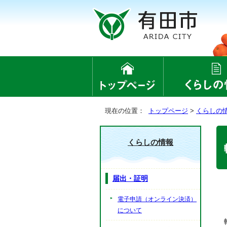
現在の位置：
トップページ
>
くらしの
くらしの情報
届出・証明
電子申請（オンライン決済）
について