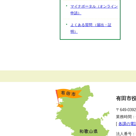
マイナポータル（オンライン
申請）
よくある質問 （届出・証
明）
有田市
〒649-0
業務時間：
[
各課の電
法人番号：50