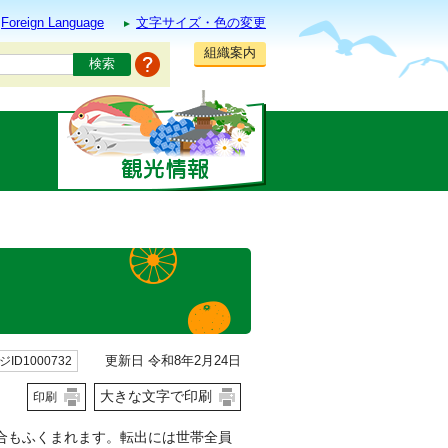
Foreign Language
文字サイズ・色の変更
組織案内
更新日 令和8年2月24日
ID1000732
大きな文字で印刷
印刷
合もふくまれます。転出には世帯全員