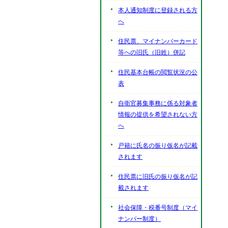
本人通知制度に登録される方
へ
住民票、マイナンバーカード
等への旧氏（旧姓）併記
住民基本台帳の閲覧状況の公
表
自衛官募集事務に係る対象者
情報の提供を希望されない方
へ
戸籍に氏名の振り仮名が記載
されます
住民票に旧氏の振り仮名が記
載されます
社会保障・税番号制度（マイ
ナンバー制度）