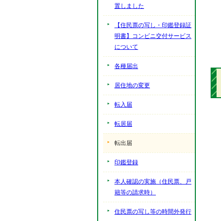
置しました
【住民票の写し・印鑑登録証
明書】コンビニ交付サービス
について
各種届出
居住地の変更
転入届
転居届
転出届
印鑑登録
本人確認の実施（住民票、戸
籍等の請求時）
住民票の写し等の時間外発行