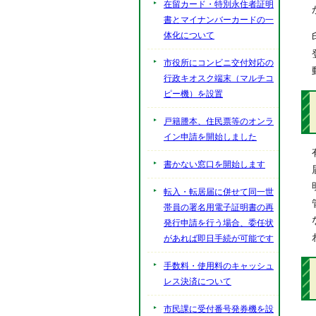
在留カード・特別永住者証明
書とマイナンバーカードの一
体化について
市役所にコンビニ交付対応の
行政キオスク端末（マルチコ
ピー機）を設置
戸籍謄本、住民票等のオンラ
イン申請を開始しました
書かない窓口を開始します
転入・転居届に併せて同一世
帯員の署名用電子証明書の再
発行申請を行う場合、委任状
があれば即日手続が可能です
手数料・使用料のキャッシュ
レス決済について
市民課に受付番号発券機を設