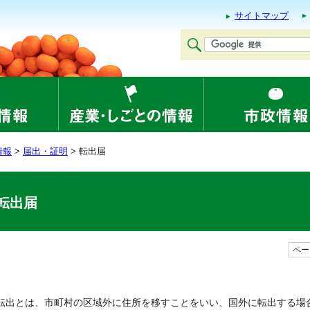
サイトマップ
情報
>
届出・証明
> 転出届
転出届
ページ
転出とは、市町村の区域外に住所を移すことをいい、国外に転出する場