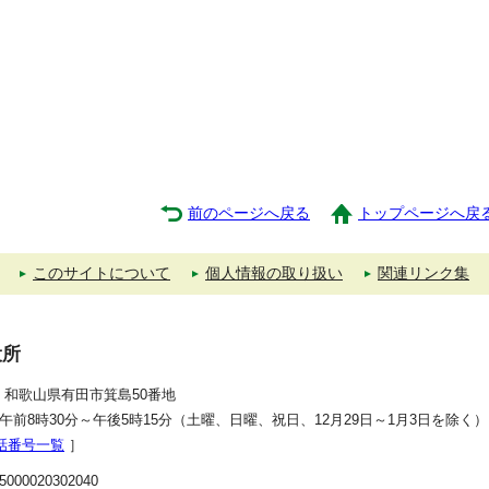
前のページへ戻る
トップページへ戻
このサイトについて
個人情報の取り扱い
関連リンク集
役所
392 和歌山県有田市箕島50番地
午前8時30分～午後5時15分（土曜、日曜、祝日、12月29日～1月3日を除く）
話番号一覧
］
00020302040