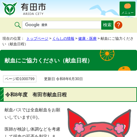
メニュー
現在の位置：
トップページ
>
くらしの情報
>
健康・医療
> 献血にご協力くださ
い（献血日程）
献血にご協力ください（献血日程）
ページID1000799
更新日 令和8年6月30日
令和8年度 有田市献血日程
献血バスでは全血献血をお願
いしています(※)。
医師が検診し体調などを考慮
して採血の可否を判定しま