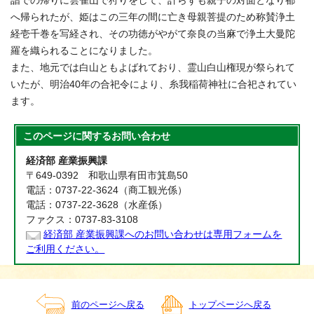
詣での帰りに雲雀山で狩りをして、計らずも親子の対面となり都
へ帰られたが、姫はこの三年の間に亡き母親菩提のため称賛浄土
経壱千巻を写経され、その功徳がやがて奈良の当麻で浄土大曼陀
羅を織られることになりました。
また、地元では白山ともよばれており、霊山白山権現が祭られて
いたが、明治40年の合祀令により、糸我稲荷神社に合祀されてい
ます。
このページに関する
お問い合わせ
経済部 産業振興課
〒649-0392 和歌山県有田市箕島50
電話：0737-22-3624（商工観光係）
電話：0737-22-3628（水産係）
ファクス：0737-83-3108
経済部 産業振興課へのお問い合わせは専用フォームを
ご利用ください。
前のページへ戻る
トップページへ戻る