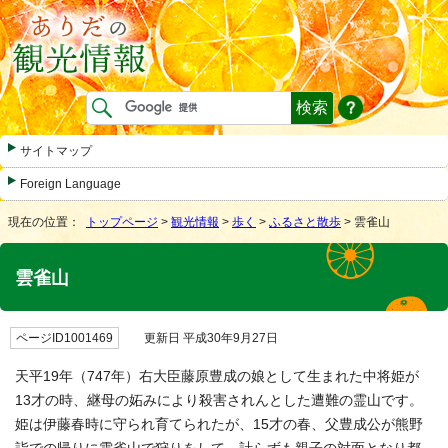
サイトマップ
Foreign Language
現在の位置：
トップページ
>
観光情報
>
歩く
>
ふるさと散歩
> 雲雀山
雲雀山
ページID1001469
更新日 平成30年9月27日
天平19年（747年）右大臣藤原豊成の娘として生まれた中将姫が
13才の時、継母の妬みにより殺害されんとした遭難の霊山です。
姫は伊藤春時に守られ育てられたが、15才の春、父豊成公が熊野