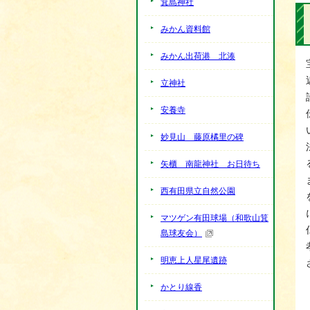
箕島神社
みかん資料館
みかん出荷港 北湊
立神社
安養寺
妙見山 藤原橘里の碑
矢櫃 南龍神社 お日待ち
西有田県立自然公園
マツゲン有田球場（和歌山箕
島球友会）
明恵上人星尾遺跡
かとり線香