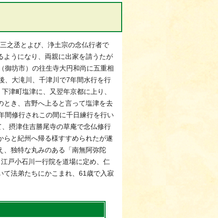
を三之丞とよび、浄土宗の念仏行者で
るようになり、両親に出家を請うたが
村（御坊市）の往生寺大円和尚に五重相
後、大滝川、千津川で7年間水行を行
年）下津町塩津に、又翌年京都に上り、
歳のとき、吉野へ上ると言って塩津を去
8年間修行されこの間に千日練行を行い
出て、摂津住吉勝尾寺の草庵で念仏修行
からと紀州へ帰る様すすめられたが遂
え、独特な丸みのある「南無阿弥陀
年）江戸小石川一行院を道場に定め、仁
おいて法弟たちにかこまれ、61歳で入寂