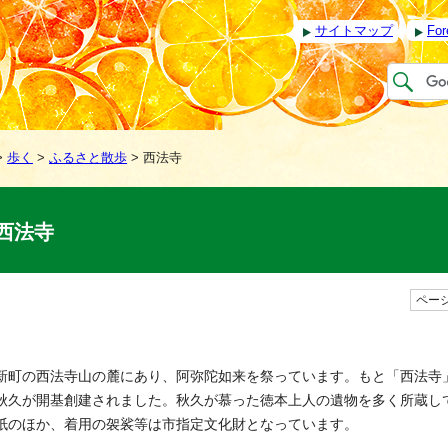
サイトマップ
For
>
歩く
>
ふるさと散歩
> 西法寺
西法寺
ページ
新町の西法寺山の麓にあり、阿弥陀如来を祭っています。もと「西法寺」
秋久が開基創建されました。秋久が慕った徳本上人の遺物を多く所蔵し
紙のほか、着用の袈裟等は市指定文化財となっています。