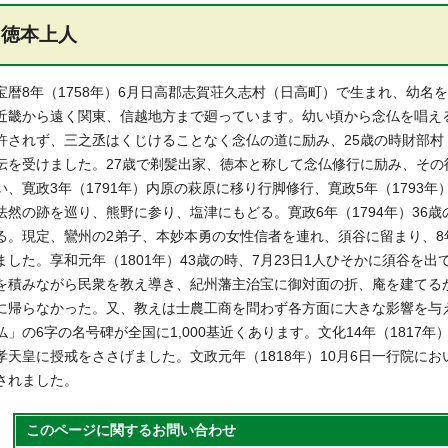
徳本上人
宝暦8年（1758年）6月日高郡志賀荘久志村（日高町）で生まれ、幼名
近畿から遠く関東、信越地方まで廻っています。幼い頃から念仏を唱え
許されず、三之丞はくじけることなく念仏の道に励み、25歳の時財部
伝を受けました。27歳で剃髪出家、徳本と称して念仏修行に励み、その
い、寛政3年（1791年）内原の萩原に移り行脚修行、寛政5年（1793
法然の跡を巡り、熊野に参り、塩津にもどる。寛政6年（1794年）36
る。現定、鸞州の2弟子、本妙本勇の女性信者を連れ、須谷に留まり、
ました。享和元年（1801年）43歳の時、7月23日1人ひそかに須谷を
を積みながら民衆を教え導き、紀州藩主治宝に御対面の折、庵を建てる
に帰らなかった。又、教えは士農工商を問わず各方面に大きな影響を与
仏」の6字の名号碑が全国に1,000基近くあります。文化14年（1817
孝天皇に授戒をささげました。文政元年（1818年）10月6日一行院に
されました。
このページに関する
お問い合わせ