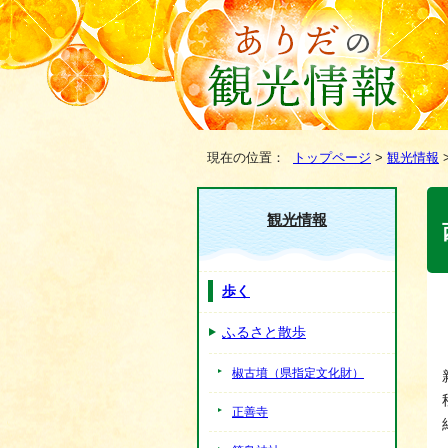
現在の位置：
トップページ
>
観光情報
観光情報
歩く
ふるさと散歩
椒古墳（県指定文化財）
正善寺