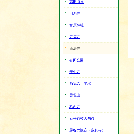
高田海岸
円満寺
宮原神社
定福寺
西法寺
有田公園
安生寺
糸我の一里塚
雲雀山
称名寺
石井竹枝の句碑
露谷の観音（広利寺）