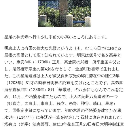
星尾の神光寺へ行く少し手前の小高いところにあります。
明恵上人は有田の偉大な先賢というよりも、むしろ日本における
屈指の高僧として広く知られています。明恵は仮号で名を高弁と
いい、承安3年（1173年）正月、高倉院の武者 所平重国を父と
し、湯浅権守宗重の第4女を母として、金屋町歓喜寺で生れまし
た。この星尾遺跡は上人が叔父保田宗光の邸に滞在中の建仁3年
（1203年）31才の時春日明神の託宣を受けたところです。高弟喜
海が嘉禎2年（1236年）8月「華厳経」の八会にちなんでこれを定
め、11月、卒塔婆を建てたもので、上人の紀州八所遺跡の一つ
（歓喜寺、西白上、東白上、筏立、糸野、神谷、崎山、星尾）
で、国指定史跡になっています。初め木造の卒塔婆を建てたが康
永3年（1344年）に弁迂が一族を勘進して石材に改造されました。
塔身は（梵字）法恵菩薩、建仁3年発亥正月29日春日大明神御託宣