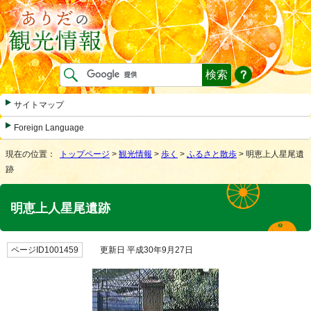
サイトマップ
Foreign Language
現在の位置：
トップページ
>
観光情報
>
歩く
>
ふるさと散歩
> 明恵上人星尾遺
跡
明恵上人星尾遺跡
ページID1001459
更新日 平成30年9月27日