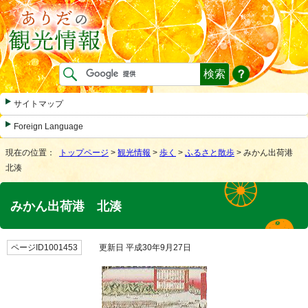
サイトマップ
Foreign Language
現在の位置：
トップページ
>
観光情報
>
歩く
>
ふるさと散歩
> みかん出荷港
北湊
みかん出荷港 北湊
ページID1001453
更新日 平成30年9月27日