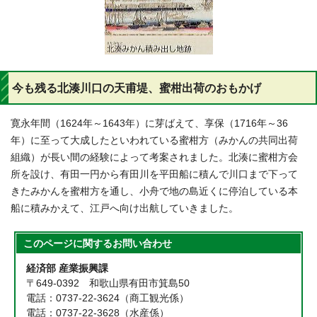
今も残る北湊川口の天甫堤、蜜柑出荷のおもかげ
寛永年間（1624年～1643年）に芽ばえて、享保（1716年～36
年）に至って大成したといわれている蜜柑方（みかんの共同出荷
組織）が長い間の経験によって考案されました。北湊に蜜柑方会
所を設け、有田一円から有田川を平田船に積んで川口まで下って
きたみかんを蜜柑方を通し、小舟で地の島近くに停泊している本
船に積みかえて、江戸へ向け出航していきました。
このページに関する
お問い合わせ
経済部 産業振興課
〒649-0392 和歌山県有田市箕島50
電話：0737-22-3624（商工観光係）
電話：0737-22-3628（水産係）