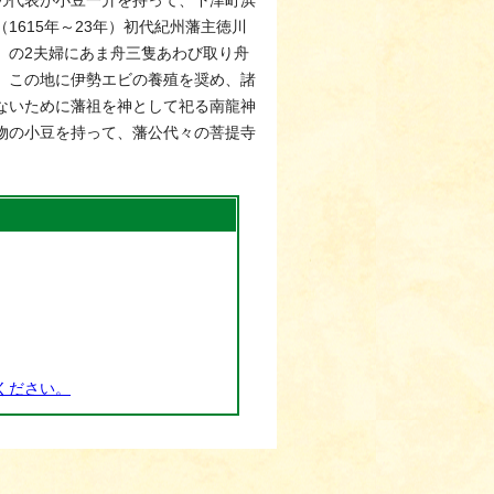
の代表が小豆一升を持って、下津町浜
615年～23年）初代紀州藩主徳川
）の2夫婦にあま舟三隻あわび取り舟
、この地に伊勢エビの養殖を奨め、諸
ないために藩祖を神として祀る南龍神
物の小豆を持って、藩公代々の菩提寺
ください。