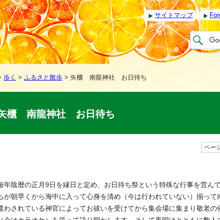
サイトマップ
For
>
歩く
>
ふるさと散歩
> 矢櫃 南龍神社 お日待ち
矢櫃 南龍神社 お日待ち
ページ
毎年陰暦の正月9日を縁日と定め、お日待ち祭という特殊な行事を営ん
ちが朝早くから海中に入って心身を清め（今は行われていない）揃って
遣わされている神官によってお祓いを受けてから集会場に集まり敬老の