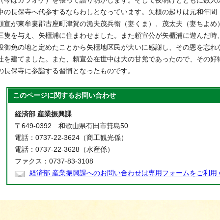
（今はカラオケ）を張って語り明かします。そして夜明けとともに数人
中の長保寺へ代参するならわしとなっています。矢櫃の起りは元和年間（1
頼宣が東牟婁郡古座町津賀の漁夫茂兵衛（妻くま）、茂太夫（妻ちよめ
三隻を与え、矢櫃浦に住まわせました。また頼宣公が矢櫃浦に遊んだ時
役御免の地と定めたことから矢櫃地区民が大いに感謝し、その恩を忘れ
社を建てました。また、頼宣公在世中は大の甘党であったので、その好
の長保寺に参詣する習慣となったものです。
このページに関する
お問い合わせ
経済部 産業振興課
〒649-0392 和歌山県有田市箕島50
電話：0737-22-3624（商工観光係）
電話：0737-22-3628（水産係）
ファクス：0737-83-3108
経済部 産業振興課へのお問い合わせは専用フォームをご利用