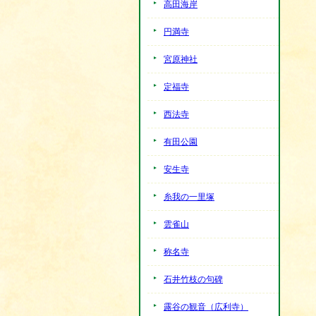
高田海岸
円満寺
宮原神社
定福寺
西法寺
有田公園
安生寺
糸我の一里塚
雲雀山
称名寺
石井竹枝の句碑
露谷の観音（広利寺）