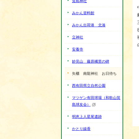
箕島神社
みかん資料館
みかん出荷港 北湊
立神社
安養寺
妙見山 藤原橘里の碑
矢櫃 南龍神社 お日待ち
西有田県立自然公園
マツゲン有田球場（和歌山箕
島球友会）
明恵上人星尾遺跡
かとり線香