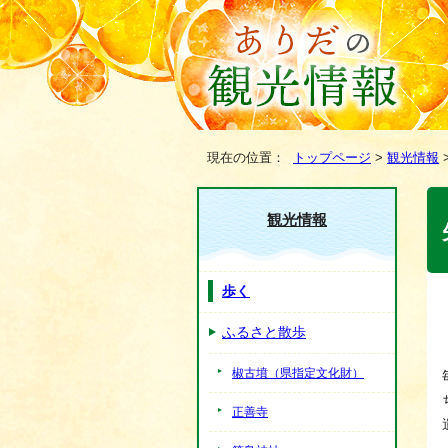
現在の位置：
トップページ
>
観光情報
観光情報
歩く
ふるさと散歩
椒古墳（県指定文化財）
正善寺