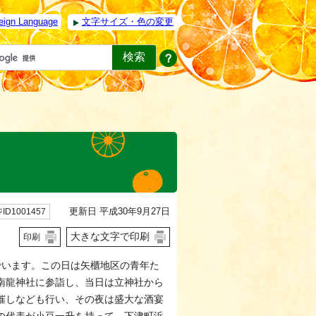
eign Language
文字サイズ・色の変更
更新日 平成30年9月27日
ID1001457
大きな文字で印刷
印刷
でいます。この日は矢櫃地区の青年た
南龍神社に参詣し、当日は立神社から
催しなども行い、その夜は盛大な酒宴