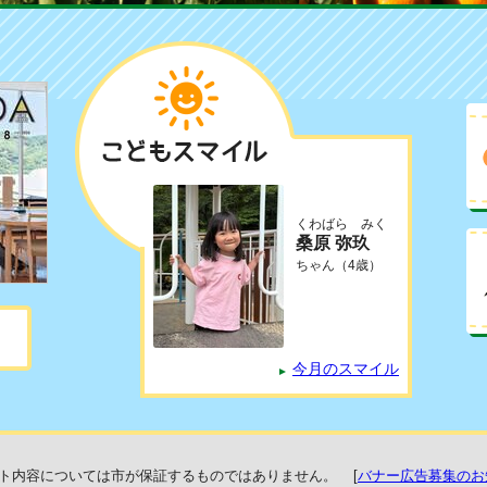
くわばら みく
桑原 弥玖
ちゃん
（4歳）
今月のスマイル
ト内容については市が保証するものではありません。
[
バナー広告募集のお