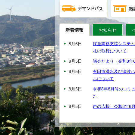
新着情報
お知らせ
8月6日
採血業務支援システム
札の執行について
8月5日
議会だより（令和8年
8月5日
有田市洪水及び津波ハ
ルについて
8月5日
令和8年8月号のコミ
た
8月5日
声の広報 令和8年8