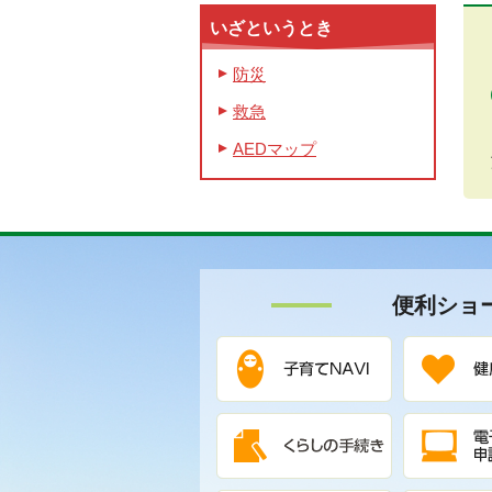
いざというとき
防災
救急
AEDマップ
便利ショ