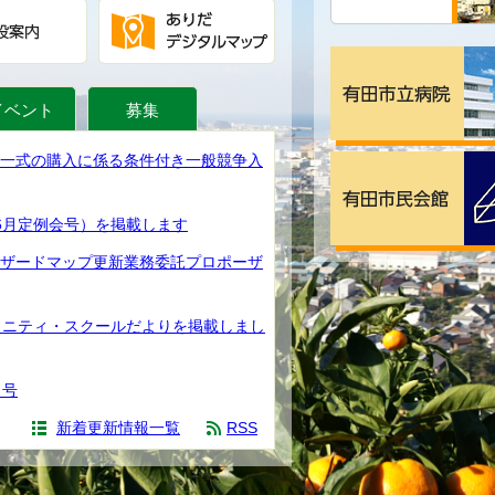
イベント
募集
一式の購入に係る条件付き一般競争入
6月定例会号）を掲載します
ザードマップ更新業務委託プロポーザ
ュニティ・スクールだよりを掲載しまし
月号
新着更新情報一覧
RSS