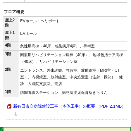
フロア概要
屋上2
EVホール・ヘリポート
階
屋上1
EVホール
階
4階
急性期病棟（40床・感染病床4床）、手術室
3階
回復期リハビリテーション病棟（40床）、地域包括ケア病棟
（40床）、リハビリテーション室
2階
エントランス、外来診療、救急室、放射線室（MRI室・CT
室）、内視鏡室、放射線室、中央処置室（注射・採決）、健
診、入退院支援室、売店
1階
訪問看護ステーション、病児病後児保育所きらりん
新有田市立病院建設工事（本体工事）の概要 （PDF 2.1MB）