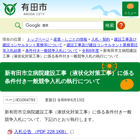
メニュー
現在の位置：
トップページ
>
産業・しごとの情報
>
入札・契約
>
建設工事及び
建設コンサルタント業務等について
>
建設工事及び建設コンサルタント業務委託
等入札結果
>
条件付き一般競争入札について
>
令和6年度
> 新有田市立病院建設
工事（液状化対策工事）に係る条件付き一般競争入札の執行について
新有田市立病院建設工事（液状化対策工事）に係る
条件付き一般競争入札の執行について
ページID1004793
更新日 令和6年6月13日
新有田市立病院建設工事（液状化対策工事）に係る条件付き一般
競争入札について、下記のとおり執行します。
入札公告 （PDF 228.1KB）