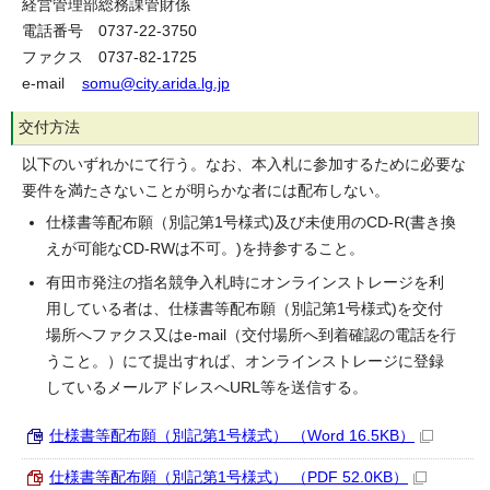
経営管理部総務課管財係
電話番号 0737-22-3750
ファクス 0737-82-1725
e-mail
somu@city.arida.lg.jp
交付方法
以下のいずれかにて行う。なお、本入札に参加するために必要な
要件を満たさないことが明らかな者には配布しない。
仕様書等配布願（別記第1号様式)及び未使用のCD-R(書き換
えが可能なCD-RWは不可。)を持参すること。
有田市発注の指名競争入札時にオンラインストレージを利
用している者は、仕様書等配布願（別記第1号様式)を交付
場所へファクス又はe-mail（交付場所へ到着確認の電話を行
うこと。）にて提出すれば、オンラインストレージに登録
しているメールアドレスへURL等を送信する。
仕様書等配布願（別記第1号様式） （Word 16.5KB）
仕様書等配布願（別記第1号様式） （PDF 52.0KB）