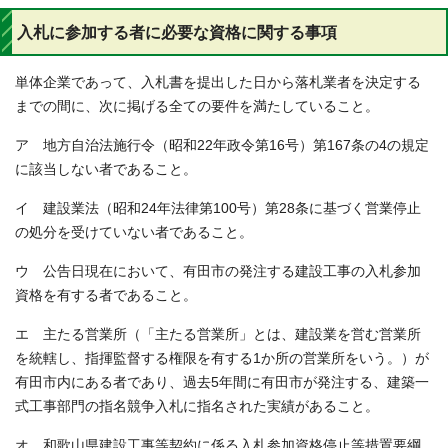
入札に参加する者に必要な資格に関する事項
単体企業であって、入札書を提出した日から落札業者を決定する
までの間に、次に掲げる全ての要件を満たしていること。
ア 地方自治法施行令（昭和22年政令第16号）第167条の4の規定
に該当しない者であること。
イ 建設業法（昭和24年法律第100号）第28条に基づく営業停止
の処分を受けていない者であること。
ウ 公告日現在において、有田市の発注する建設工事の入札参加
資格を有する者であること。
エ 主たる営業所（「主たる営業所」とは、建設業を営む営業所
を統轄し、指揮監督する権限を有する1か所の営業所をいう。）が
有田市内にある者であり、過去5年間に有田市が発注する、建築一
式工事部門の指名競争入札に指名された実績があること。
オ 和歌山県建設工事等契約に係る入札参加資格停止等措置要綱