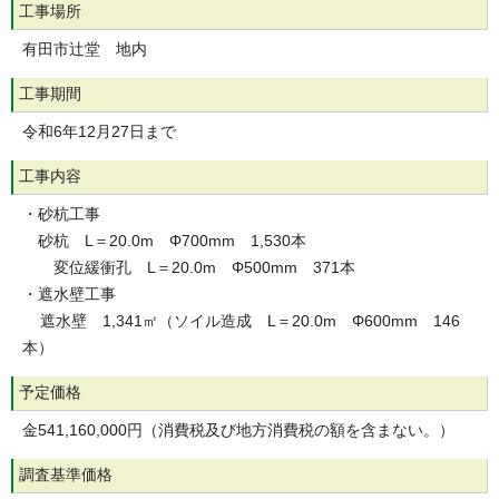
工事場所
有田市辻堂 地内
工事期間
令和6年12月27日まで
工事内容
・砂杭工事
砂杭 L＝20.0m Φ700mm 1,530本
変位緩衝孔 L＝20.0m Φ500mm 371本
・遮水壁工事
遮水壁 1,341㎡（ソイル造成 L＝20.0m Φ600mm 146
本）
予定価格
金541,160,000円（消費税及び地方消費税の額を含まない。）
調査基準価格