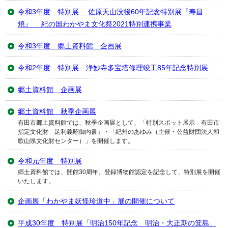
令和3年度 特別展 佐原天山没後60年記念特別展『寿昌
焼』 紀の国わかやま文化祭2021特別連携事業
令和3年度 郷土資料館 企画展
令和2年度 特別展 浄妙寺多宝塔修理竣工85年記念特別展
郷土資料館 企画展
郷土資料館 秋季企画展
有田市郷土資料館では、秋季企画展として、「特別スポット展示 有田市
指定文化財 足利義昭御内書」・「紀州のあゆみ（主催・公益財団法人和
歌山県文化財センター）」を開催します。
令和元年度 特別展
郷土資料館では、開館30周年、登録博物館認定を記念して、特別展を開催
いたします。
企画展「わかやま妖怪珍道中」展の開催について
平成30年度 特別展「明治150年記念 明治・大正期の箕島」