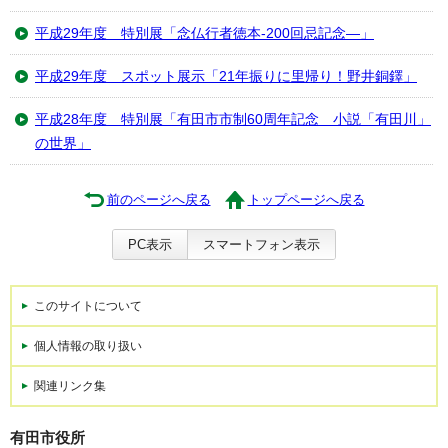
平成29年度 特別展「念仏行者徳本-200回忌記念―」
平成29年度 スポット展示「21年振りに里帰り！野井銅鐸」
平成28年度 特別展「有田市市制60周年記念 小説「有田川」
の世界」
前のページへ戻る
トップページへ戻る
PC表示
スマートフォン表示
このサイトについて
個人情報の取り扱い
関連リンク集
有田市役所