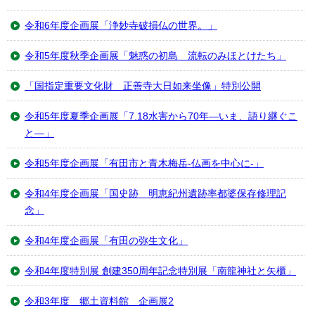
令和6年度企画展「浄妙寺破損仏の世界。」
令和5年度秋季企画展「魅惑の初島 流転のみほとけたち」
「国指定重要文化財 正善寺大日如来坐像」特別公開
令和5年度夏季企画展「7.18水害から70年―いま、語り継ぐこ
と―」
令和5年度企画展「有田市と青木梅岳-仏画を中心に-」
令和4年度企画展「国史跡 明恵紀州遺跡率都婆保存修理記
念」
令和4年度企画展「有田の弥生文化」
令和4年度特別展 創建350周年記念特別展「南龍神社と矢櫃」
令和3年度 郷土資料館 企画展2