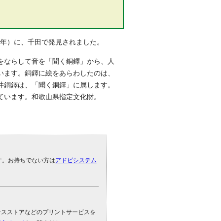
7年）に、千田で発見されました。
をならして音を「聞く銅鐸」から、人
います。銅鐸に絵をあらわしたのは、
井銅鐸は、「聞く銅鐸」に属します。
ています。和歌山県指定文化財。
です。お持ちでない方は
アドビシステム
。
ンスストアなどのプリントサービスを