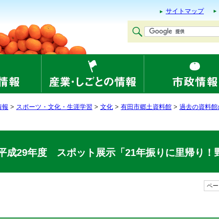
サイトマップ
情報
>
スポーツ・文化・生涯学習
>
文化
>
有田市郷土資料館
>
過去の資料館
平成29年度 スポット展示「21年振りに里帰り！
ページ