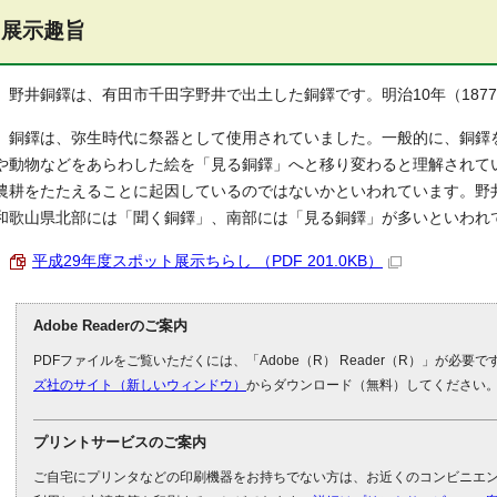
展示趣旨
野井銅鐸は、有田市千田字野井で出土した銅鐸です。明治10年（187
銅鐸は、弥生時代に祭器として使用されていました。一般的に、銅鐸
や動物などをあらわした絵を「見る銅鐸」へと移り変わると理解されて
農耕をたたえることに起因しているのではないかといわれています。野
和歌山県北部には「聞く銅鐸」、南部には「見る銅鐸」が多いといわれ
平成29年度スポット展示ちらし （PDF 201.0KB）
Adobe Readerのご案内
PDFファイルをご覧いただくには、「Adobe（R） Reader（R）」が必要
ズ社のサイト（新しいウィンドウ）
からダウンロード（無料）してください
プリントサービスのご案内
ご自宅にプリンタなどの印刷機器をお持ちでない方は、お近くのコンビニエ