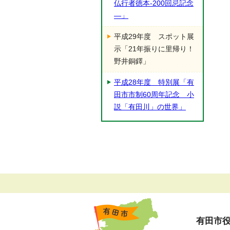
仏行者徳本-200回忌記念
―」
平成29年度 スポット展
示「21年振りに里帰り！
野井銅鐸」
平成28年度 特別展「有
田市市制60周年記念 小
説「有田川」の世界」
有田市