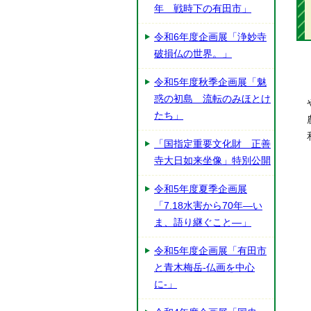
年 戦時下の有田市」
令和6年度企画展「浄妙寺
破損仏の世界。」
令和5年度秋季企画展「魅
惑の初島 流転のみほとけ
たち」
「国指定重要文化財 正善
寺大日如来坐像」特別公開
令和5年度夏季企画展
「7.18水害から70年―い
ま、語り継ぐこと―」
令和5年度企画展「有田市
と青木梅岳-仏画を中心
に-」