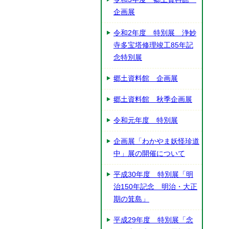
企画展
令和2年度 特別展 浄妙
寺多宝塔修理竣工85年記
念特別展
郷土資料館 企画展
郷土資料館 秋季企画展
令和元年度 特別展
企画展「わかやま妖怪珍道
中」展の開催について
平成30年度 特別展「明
治150年記念 明治・大正
期の箕島」
平成29年度 特別展「念