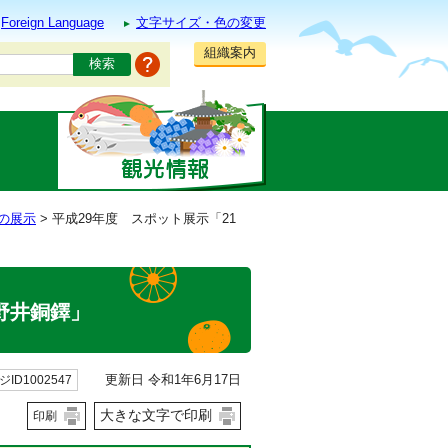
Foreign Language
文字サイズ・色の変更
組織案内
の展示
> 平成29年度 スポット展示「21
野井銅鐸」
更新日 令和1年6月17日
ID1002547
大きな文字で印刷
印刷