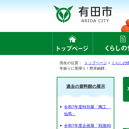
現在の位置：
トップページ
>
くらしの
年振りに里帰り！野井銅鐸」
過去の資料館の展示
令和7年度特別展「陶工
仙馬」
令和7年度企画展「戦後80