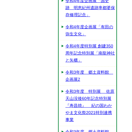
令和4年度企画展「国史
跡 明恵紀州遺跡率都婆保
存修理記念」
令和4年度企画展「有田の
弥生文化」
令和4年度特別展 創建350
周年記念特別展「南龍神社
と矢櫃」
令和3年度 郷土資料館
企画展2
令和3年度 特別展 佐原
天山没後60年記念特別展
『寿昌焼』 紀の国わか
やま文化祭2021特別連携
事業
令和3年度 郷土資料館