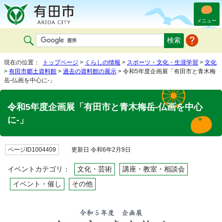
メニュー
現在の位置：
トップページ
>
くらしの情報
>
スポーツ・文化・生涯学習
>
文化
>
有田市郷土資料館
>
過去の資料館の展示
> 令和5年度企画展「有田市と青木梅
岳-仏画を中心に-」
令和5年度企画展「有田市と青木梅岳-仏画を中心
に-」
ページID1004409
更新日 令和6年2月9日
イベントカテゴリ：
文化・芸術
講座・教室・相談会
イベント・催し
その他