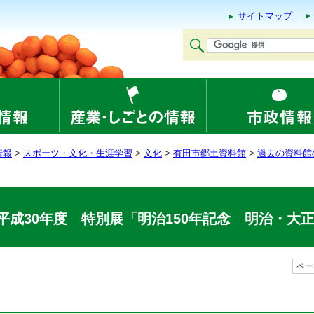
サイトマップ
情報
>
スポーツ・文化・生涯学習
>
文化
>
有田市郷土資料館
>
過去の資料館
平成30年度 特別展「明治150年記念 明治・大
ページ