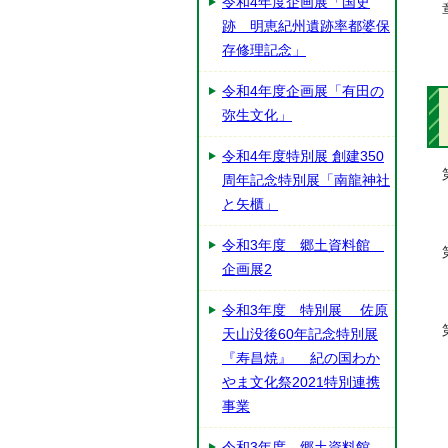
令和4年度企画展「国史
跡 明恵紀州遺跡率都婆保
存修理記念」
令和4年度企画展「有田の
弥生文化」
令和4年度特別展 創建350
周年記念特別展「南龍神社
と矢櫃」
令和3年度 郷土資料館
企画展2
令和3年度 特別展 佐原
天山没後60年記念特別展
『寿昌焼』 紀の国わか
やま文化祭2021特別連携
事業
令和3年度 郷土資料館