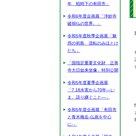
年 戦時下の有田市」
令和6年度企画展「浄妙寺
破損仏の世界。」
令和5年度秋季企画展「魅
惑の初島 流転のみほとけ
たち」
「国指定重要文化財 正善
寺大日如来坐像」特別公開
令和5年度夏季企画展
「7.18水害から70年―い
ま、語り継ぐこと―」
令和5年度企画展「有田市
と青木梅岳-仏画を中心
に-」