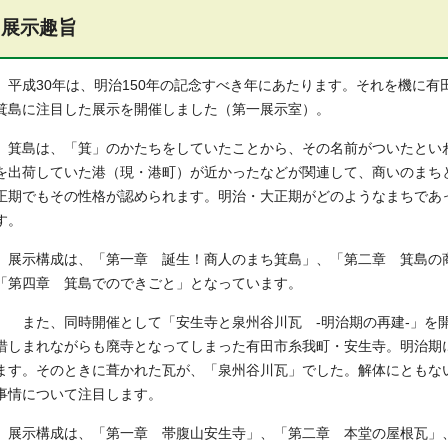
展示趣旨
平成30年は、明治150年の記念すべき年にあたります。それを機に有
箕島に注目した展示を開催しました（第一展示室）。
箕島は、「箕」のかたちをしていたことから、その名前がついたとい
を出荷していた港（現・港町）が近かったなどが関連して、商いのまち
正期でもその性格が認められます。明治・大正期がどのようなまちであ
す。
展示構成は、「第一章 誕生！商人のまち箕島」、「第二章 箕島の
「第四章 箕島でのできごと」となっています。
また、同時開催として「安生寺と泉州谷川瓦 ‐明治期の再建‐」を
惜しまれながらも廃寺となってしまった有田市糸我町・安生寺。明治期
ます。そのときに葺かれた瓦が、「泉州谷川瓦」でした。解体にともな
事情について注目します。
展示構成は、「第一章 帯腹山安生寺」、「第二章 本堂の屋根瓦」