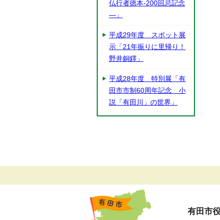
仏行者徳本-200回忌記念
―」
平成29年度 スポット展
示「21年振りに里帰り！
野井銅鐸」
平成28年度 特別展「有
田市市制60周年記念 小
説「有田川」の世界」
有田市