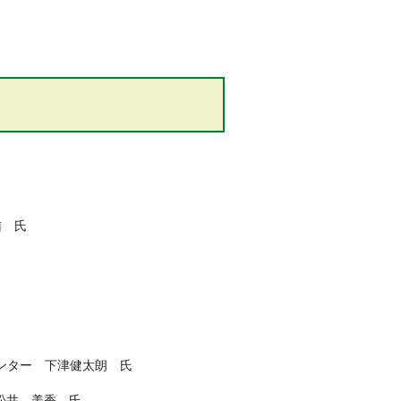
信 氏
下津健太朗 氏
松井 美香 氏