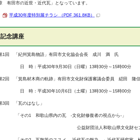
章 有田市の近世・近代瓦」となっています。
平成30年度特別展チラシ （PDF 361.8KB）
記念講座
第1回 「紀州箕島物語」有田市文化協会会長 成川 満 氏
日 時：平成30年9月30日（日曜）13時30分～15時00分
第2回 「箕島材木商の軌跡」有田市文化財保護審議会委員 綛田 隆
日 時：平成30年10月6日（土曜）13時30分～15時00分
第3回 「瓦のはなし」
「その1 和歌山県内の瓦 -文化財修復者の視点から-」
公益財団法人和歌山県文化財センター 
「その2 瓦散策のススメ -近代瓦の魅力―」近代瓦研究家 