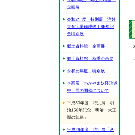
企画展
令和2年度 特別展 浄妙
寺多宝塔修理竣工85年記
念特別展
郷土資料館 企画展
郷土資料館 秋季企画展
令和元年度 特別展
企画展「わかやま妖怪珍道
中」展の開催について
平成30年度 特別展「明
治150年記念 明治・大正
期の箕島」
平成29年度 特別展「念