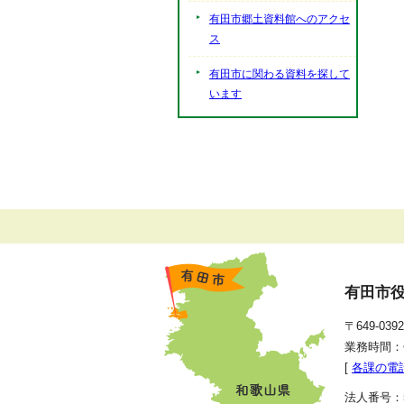
有田市郷土資料館へのアクセ
ス
有田市に関わる資料を探して
います
有田市
〒649-0
業務時間：
[
各課の電
法人番号：50