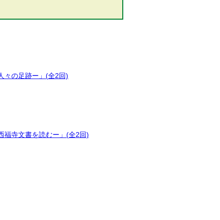
々の足跡ー」(全2回)
福寺文書を読むー」(全2回)