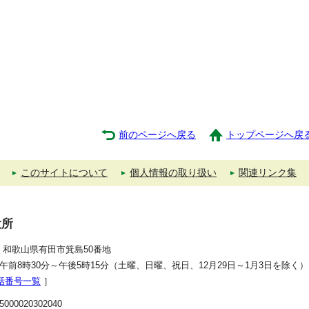
前のページへ戻る
トップページへ戻
このサイトについて
個人情報の取り扱い
関連リンク集
役所
392 和歌山県有田市箕島50番地
午前8時30分～午後5時15分（土曜、日曜、祝日、12月29日～1月3日を除く）
話番号一覧
］
00020302040