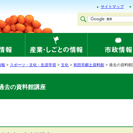
サイトマップ
情報
>
スポーツ・文化・生涯学習
>
文化
>
有田市郷土資料館
> 過去の資料館
過去の資料館講座