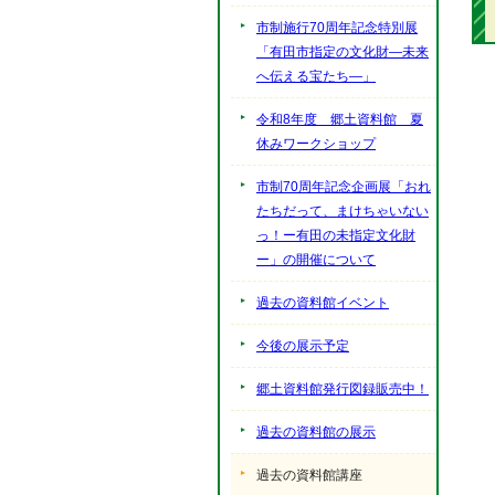
市制施行70周年記念特別展
「有田市指定の文化財―未来
へ伝える宝たち―」
令和8年度 郷土資料館 夏
休みワークショップ
市制70周年記念企画展「おれ
たちだって、まけちゃいない
っ！ー有田の未指定文化財
ー」の開催について
過去の資料館イベント
今後の展示予定
郷土資料館発行図録販売中！
過去の資料館の展示
過去の資料館講座