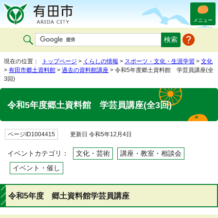
メニュー
現在の位置：
トップページ
>
くらしの情報
>
スポーツ・文化・生涯学習
>
文化
>
有田市郷土資料館
>
過去の資料館講座
> 令和5年度郷土資料館 学芸員講座(全
3回)
令和5年度郷土資料館 学芸員講座(全3回)
ページID1004415
更新日 令和5年12月4日
イベントカテゴリ：
文化・芸術
講座・教室・相談会
イベント・催し
令和5年度 郷土資料館学芸員講座