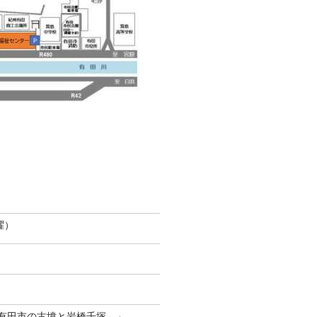
曜）
有田市の古墳と岩橋千塚―」