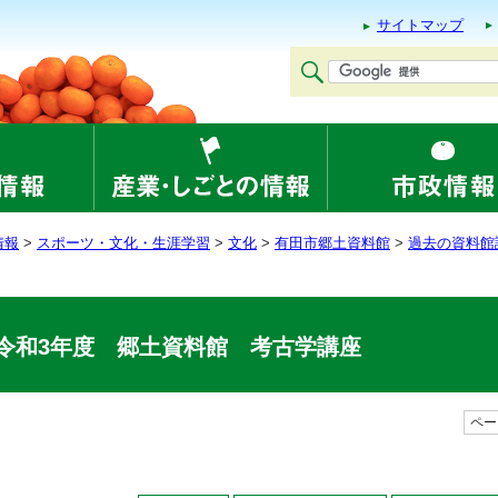
サイトマップ
情報
>
スポーツ・文化・生涯学習
>
文化
>
有田市郷土資料館
>
過去の資料館
令和3年度 郷土資料館 考古学講座
ページ