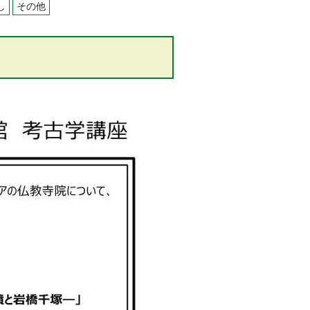
し
その他