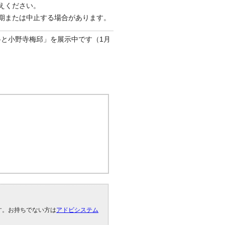
えください。
期または中止する場合があります。
と小野寺梅邱」を展示中です（1月
です。お持ちでない方は
アドビシステム
。