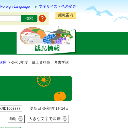
Foreign Language
文字サイズ・色の変更
組織案内
講座
> 令和3年度 郷土資料館 考古学講
更新日 令和4年1月14日
ID1003877
大きな文字で印刷
印刷