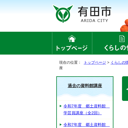
現在の位置：
トップページ
>
くらしの
座
過去の資料館講座
令和7年度 郷土資料館
学芸員講座（全2回）
令和7年度 郷土資料館