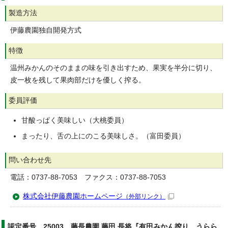
製造方法
伊藤農園独自開発方式
特徴
温州みかんのそのままの味を引き出すため、果実を半分に切り、
皮一枚を残して果肉部だけを優しく搾る。
委員評価
甘酸っぱく美味しい（大桃委員）
まったり、舌の上にのこる美味しさ。（富田委員）
問い合わせ先
電話：0737-88-7053 ファクス：0737-88-7053
株式会社伊藤農園ホームページ
（外部リンク）
認定番号 25003 藤長農園 藤田 長将『有田みかん搾り うらら