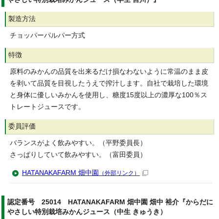
製造方法
チョッパーパルパー方式
特徴
原料のみかんの品質を出来るだけ損なわないように常温のまま皮
を剥いて品質を目視したうえで搾汁します。自社で栽培した環境
と身体に優しいみかんを使用し、糖度15度以上の濃厚な100％ス
トレートジュースです。
委員評価
バランスがよく飲みやすい。（平野委員長）
さっぱりしていて飲みやすい。（富田委員）
HATANAKAFARM 畑中園
（外部リンク）
認定番号 25014 HATANAKAFARM 畑中園 畑中 裕介『からだに
やさしい特別栽培みかんジュース（中生 きゅうき）