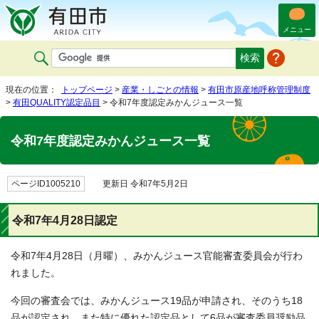
メニュー
現在の位置：
トップページ
>
産業・しごとの情報
>
有田市原産地呼称管理制度
>
有田QUALITY認定品目
> 令和7年度認定みかんジュース一覧
令和7年度認定みかんジュース一覧
ページID1005210
更新日 令和7年5月2日
令和7年4月28日認定
令和7年4月28日（月曜）、みかんジュース官能審査委員会が行わ
れました。
今回の審査会では、みかんジュース19品が申請され、そのうち18
品が認定され、また特に優れた認定品として6品が審査委員奨励品