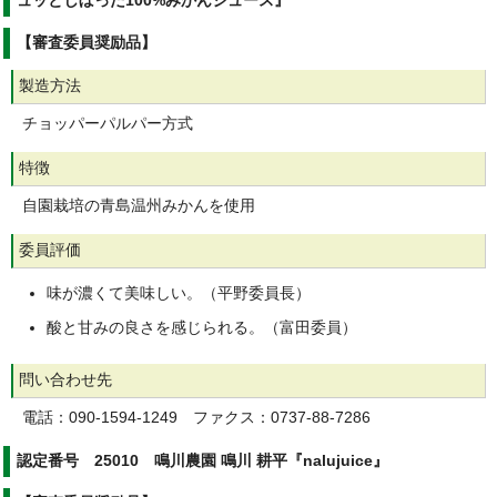
ュッとしぼった100%みかんジュース』
【審査委員奨励品】
製造方法
チョッパーパルパー方式
特徴
自園栽培の青島温州みかんを使用
委員評価
味が濃くて美味しい。（平野委員長）
酸と甘みの良さを感じられる。（富田委員）
問い合わせ先
電話：090-1594-1249 ファクス：0737-88-7286
認定番号 25010 鳴川農園 鳴川 耕平『nalujuice』