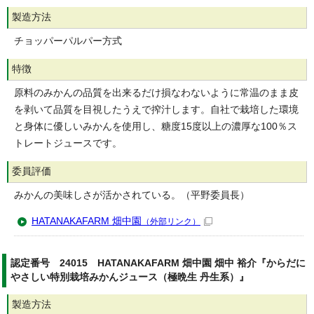
製造方法
チョッパーパルパー方式
特徴
原料のみかんの品質を出来るだけ損なわないように常温のまま皮
を剥いて品質を目視したうえで搾汁します。自社で栽培した環境
と身体に優しいみかんを使用し、糖度15度以上の濃厚な100％ス
トレートジュースです。
委員評価
みかんの美味しさが活かされている。（平野委員長）
HATANAKAFARM 畑中園
（外部リンク）
認定番号 24015 HATANAKAFARM 畑中園 畑中 裕介『からだに
やさしい特別栽培みかんジュース（極晩生 丹生系）』
製造方法