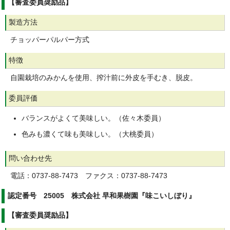
【審査委員奨励品】
製造方法
チョッパーパルパー方式
特徴
自園栽培のみかんを使用、搾汁前に外皮を手むき、脱皮。
委員評価
バランスがよくて美味しい。（佐々木委員）
色みも濃くて味も美味しい。（大桃委員）
問い合わせ先
電話：0737-88-7473 ファクス：0737-88-7473
認定番号 25005 株式会社 早和果樹園『味こいしぼり』
【審査委員奨励品】