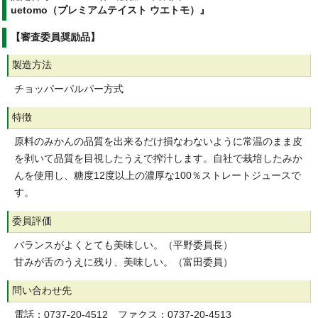
uetomo（プレミアムテイスト ウエトモ）』
【審査委員奨励品】
製造方法
チョッパーパルパー方式
特徴
原料のみかんの品質を出来るだけ損なわないように常温のまま皮
を剥いて品質を目視したうえで搾汁します。自社で栽培したみか
んを使用し、糖度12度以上の濃厚な100％ストレートジュースで
す。
委員評価
バランスがよくとても美味しい。（平野委員長）
甘みが舌のうえに残り、美味しい。（富田委員）
問い合わせ先
電話：0737-20-4512 ファクス：0737-20-4513