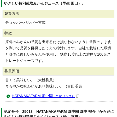
やさしい特別栽培みかんジュース（早生 田口）』
製造方法
チョッパーパルパー方式
特徴
原料のみかんの品質を出来るだけ損なわないように常温のまま皮
を剥いて品質を目視したうえで搾汁します。自社で栽培した環境
と身体に優しいみかんを使用し、糖度15度以上の濃厚な100％ス
トレートジュースです。
委員評価
甘くて美味しい。（大桃委員）
まろやかな味わいがあり美味しい。（富田委員）
HATANAKAFARM 畑中園
（外部リンク）
認定番号 25013 HATANAKAFARM 畑中園 畑中 裕介『からだに
やさしい特別栽培みかんジュース（早生 宮川）』