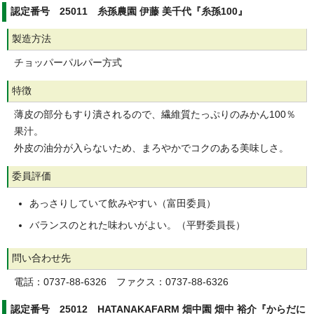
認定番号 25011 糸孫農園 伊藤 美千代『糸孫100』
製造方法
チョッパーパルパー方式
特徴
薄皮の部分もすり潰されるので、繊維質たっぷりのみかん100％
果汁。
外皮の油分が入らないため、まろやかでコクのある美味しさ。
委員評価
あっさりしていて飲みやすい（富田委員）
バランスのとれた味わいがよい。（平野委員長）
問い合わせ先
電話：0737-88-6326 ファクス：0737-88-6326
認定番号 25012 HATANAKAFARM 畑中園 畑中 裕介『からだに