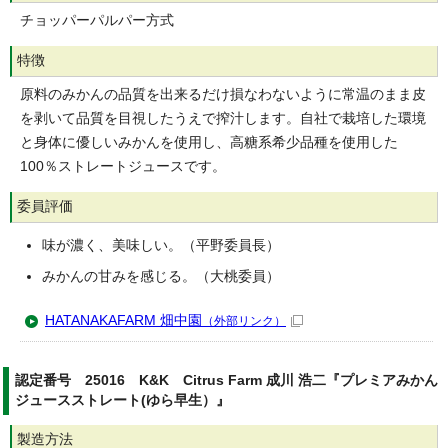
チョッパーパルパー方式
特徴
原料のみかんの品質を出来るだけ損なわないように常温のまま皮
を剥いて品質を目視したうえで搾汁します。自社で栽培した環境
と身体に優しいみかんを使用し、高糖系希少品種を使用した
100％ストレートジュースです。
委員評価
味が濃く、美味しい。（平野委員長）
みかんの甘みを感じる。（大桃委員）
HATANAKAFARM 畑中園
（外部リンク）
認定番号 25016 K&K Citrus Farm 成川 浩二『プレミアみかん
ジュースストレート(ゆら早生）』
製造方法