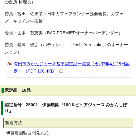
の台所 料理長）
委員：富田 佐奈栄（日本カフェプランナー協会会長、カフェ
ズ・キッチン学園長）
委員：山本 智恵美（BAR PREMIERオーナーバーテンダー）
委員：鎧塚 俊彦（パティシエ、「Toshi Yoroizuka」のオーナー
シェフ）
有田市みかんジュース基準認定品一覧表（令和7年4月28日認
定） （PDF 100.4KB）
認定品 18品
認定番号 25001 伊藤農園『100％ピュアジュース みかんしぼ
り』
製造方法
伊藤農園独自開発方式