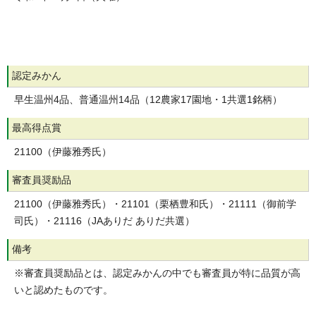
認定みかん
早生温州4品、普通温州14品（12農家17園地・1共選1銘柄）
最高得点賞
21100（伊藤雅秀氏）
審査員奨励品
21100（伊藤雅秀氏）・21101（栗栖豊和氏）・21111（御前学
司氏）・21116（JAありだ ありだ共選）
備考
※審査員奨励品とは、認定みかんの中でも審査員が特に品質が高
いと認めたものです。