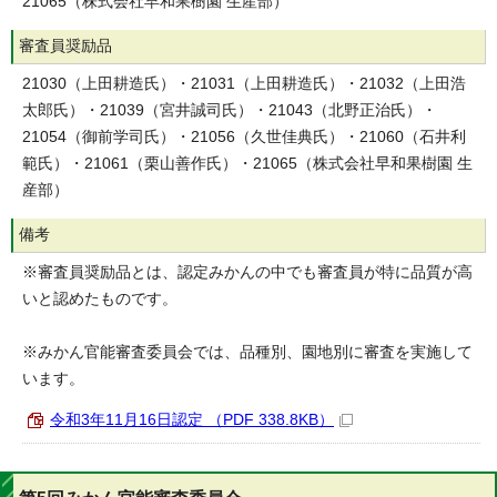
21065（株式会社早和果樹園 生産部）
審査員奨励品
21030（上田耕造氏）・21031（上田耕造氏）・21032（上田浩
太郎氏）・21039（宮井誠司氏）・21043（北野正治氏）・
21054（御前学司氏）・21056（久世佳典氏）・21060（石井利
範氏）・21061（栗山善作氏）・21065（株式会社早和果樹園 生
産部）
備考
※審査員奨励品とは、認定みかんの中でも審査員が特に品質が高
いと認めたものです。
※みかん官能審査委員会では、品種別、園地別に審査を実施して
います。
令和3年11月16日認定 （PDF 338.8KB）