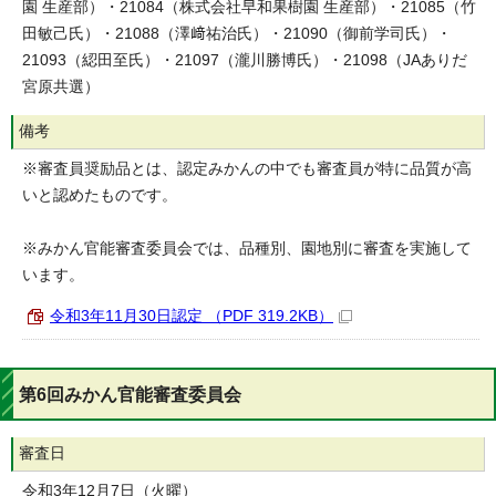
園 生産部）・21084（株式会社早和果樹園 生産部）・21085（竹
田敏己氏）・21088（澤﨑祐治氏）・21090（御前学司氏）・
21093（綛田至氏）・21097（瀧川勝博氏）・21098（JAありだ
宮原共選）
備考
※審査員奨励品とは、認定みかんの中でも審査員が特に品質が高
いと認めたものです。
※みかん官能審査委員会では、品種別、園地別に審査を実施して
います。
令和3年11月30日認定 （PDF 319.2KB）
第6回みかん官能審査委員会
審査日
令和3年12月7日（火曜）