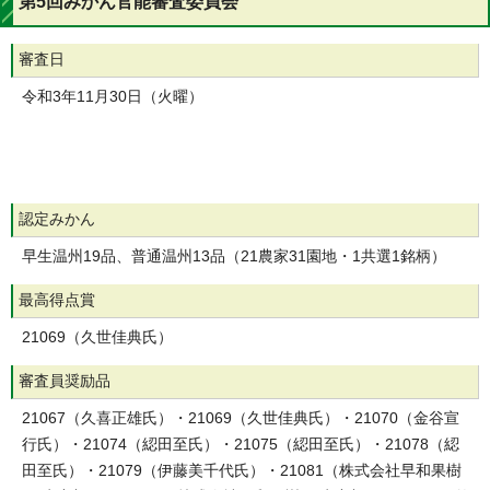
第5回みかん官能審査委員会
審査日
令和3年11月30日（火曜）
認定みかん
早生温州19品、普通温州13品（21農家31園地・1共選1銘柄）
最高得点賞
21069（久世佳典氏）
審査員奨励品
21067（久喜正雄氏）・21069（久世佳典氏）・21070（金谷宣
行氏）・21074（綛田至氏）・21075（綛田至氏）・21078（綛
田至氏）・21079（伊藤美千代氏）・21081（株式会社早和果樹