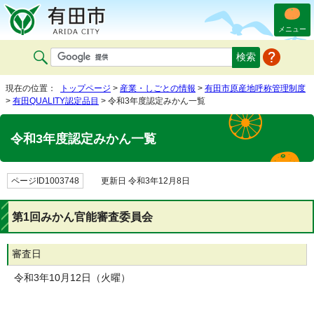
メニュー
現在の位置：
トップページ
>
産業・しごとの情報
>
有田市原産地呼称管理制度
>
有田QUALITY認定品目
> 令和3年度認定みかん一覧
令和3年度認定みかん一覧
ページID1003748
更新日 令和3年12月8日
第1回みかん官能審査委員会
審査日
令和3年10月12日（火曜）