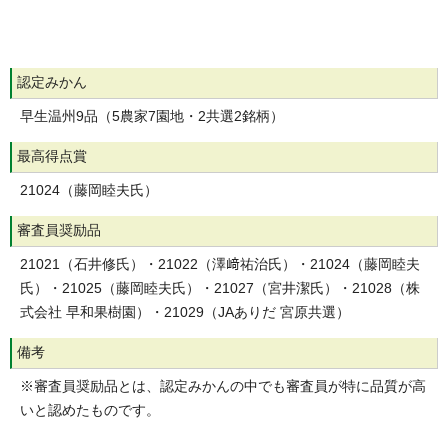
認定みかん
早生温州9品（5農家7園地・2共選2銘柄）
最高得点賞
21024（藤岡睦夫氏）
審査員奨励品
21021（石井修氏）・21022（澤﨑祐治氏）・21024（藤岡睦夫
氏）・21025（藤岡睦夫氏）・21027（宮井潔氏）・21028（株
式会社 早和果樹園）・21029（JAありだ 宮原共選）
備考
※審査員奨励品とは、認定みかんの中でも審査員が特に品質が高
いと認めたものです。