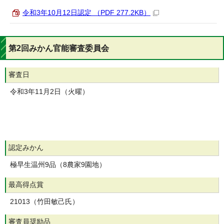
令和3年10月12日認定 （PDF 277.2KB）
第2回みかん官能審査委員会
審査日
令和3年11月2日（火曜）
認定みかん
極早生温州9品（8農家9園地）
最高得点賞
21013（竹田敏己氏）
審査員奨励品