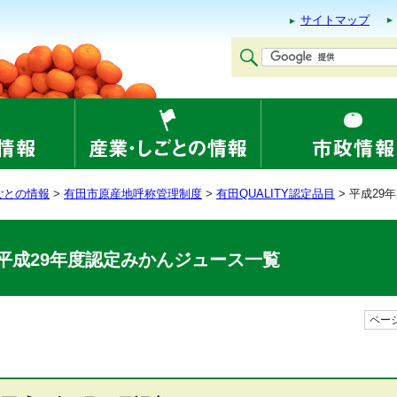
サイトマップ
ごとの情報
>
有田市原産地呼称管理制度
>
有田QUALITY認定品目
> 平成2
平成29年度認定みかんジュース一覧
ページ