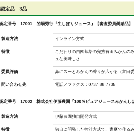
認定品 3品
認定番号 17001 的場秀行『生しぼりジュース』【審査委員奨励品】
製造方法
インライン方式
特徴
こだわりの自園栽培の完熟有田みかんの
ュな美味しさ
委員評価
鼻にスーとみかんの香りが広がる（富田
問い合わせ先
電話／ファクス：0737-88-7735
認定番号 17002 株式会社伊藤農園『100％ピュアジュースみかん
製造方法
伊藤農園独自開発方式
特徴
独自に開発した搾汁方式で、家庭で作る