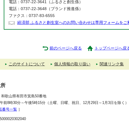
電話：0737-22-3641（ふるさと創生係）
電話：0737-22-3648（ブランド推進係）
ファクス：0737-83-6555
経済部 ふるさと創生室へのお問い合わせは専用フォームをご
前のページへ戻る
トップページへ戻
このサイトについて
個人情報の取り扱い
関連リンク集
役所
392 和歌山県有田市箕島50番地
午前8時30分～午後5時15分（土曜、日曜、祝日、12月29日～1月3日を除く）
話番号一覧
］
00020302040