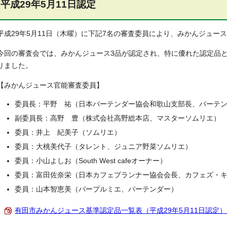
平成29年5月11日認定
平成29年5月11日（木曜）に下記7名の審査委員により、みかんジュー
今回の審査会では、みかんジュース3品が認定され、特に優れた認定品
りました。
【みかんジュース官能審査委員】
委員長：平野 祐（日本バーテンダー協会和歌山支部長、バーテ
副委員長：高野 豊（株式会社高野総本店、マスターソムリエ）
委員：井上 紀美子（ソムリエ）
委員：大桃美代子（タレント、ジュニア野菜ソムリエ）
委員：小山よしお（South West cafeオーナー）
委員：富田佐奈栄（日本カフェプランナー協会会長、カフェズ・
委員：山本智恵美（バープルミエ、バーテンダー）
有田市みかんジュース基準認定品一覧表（平成29年5月11日認定） （P