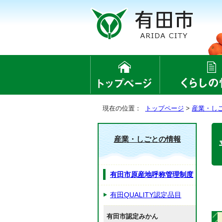
現在の位置：
トップページ
>
産業・し
産業・しごとの情報
有田市原産地呼称管理制度
有田QUALITY認定品目
有田市認定みかん