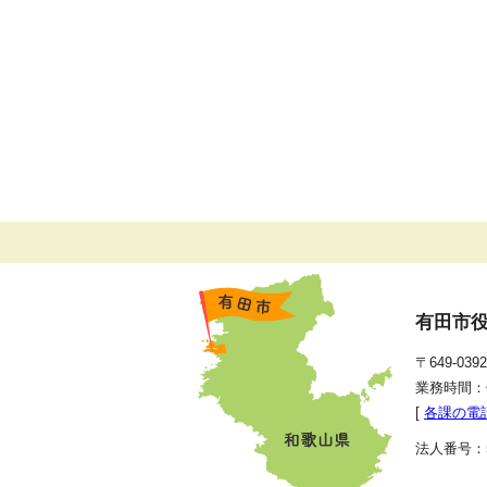
有田市
〒649-0
業務時間：
[
各課の電
法人番号：50