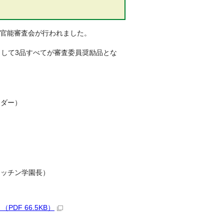
ス官能審査会が行われました。
として3品すべてが審査委員奨励品とな
ンダー）
キッチン学園長）
DF 66.5KB）