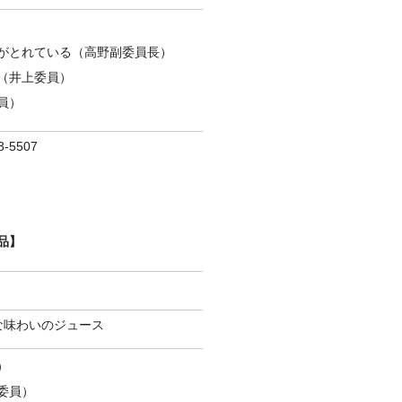
がとれている（高野副委員長）
（井上委員）
員）
-5507
品】
な味わいのジュース
）
委員）