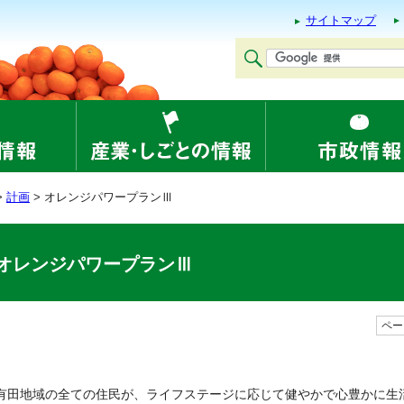
サイトマップ
>
計画
> オレンジパワープランⅢ
オレンジパワープランⅢ
ページ
有田地域の全ての住民が、ライフステージに応じて健やかで心豊かに生