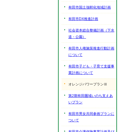
有田市国土強靭化地域計画
有田市DX推進計画
社会資本総合整備計画（下水
道・公園）
有田市人権施策推進行動計画
について
有田市子ども・子育て支援事
業計画について
オレンジパワープランⅢ
第2期有田圏域いのち支えあ
いプラン
有田市男女共同参画プランに
ついて
有田市介護保険事業計画及び