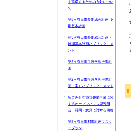
を確保するための方針につい
て
第5次有田市長期総合計画 後
期基本計画
第5次有田市長期総合計画・
後期基本計画パブリックコメ
ント
第2次有田市生涯学習推進計
画
第2次有田市生涯学習推進計
画（案）パブリックコメント
新ごみ処理施設整備事業に関
するオープンハウス型説明
会 質問・意見に対する回答
第2次有田市都市計画マスタ
ープラン