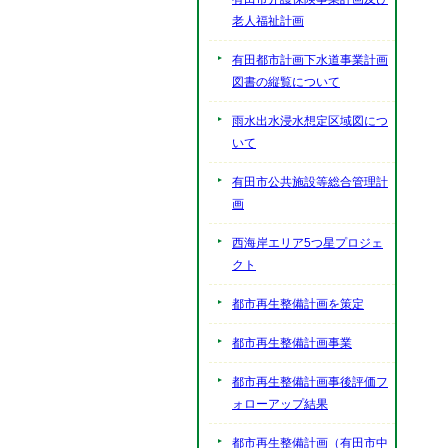
老人福祉計画
有田都市計画下水道事業計画
図書の縦覧について
雨水出水浸水想定区域図につ
いて
有田市公共施設等総合管理計
画
西海岸エリア5つ星プロジェ
クト
都市再生整備計画を策定
都市再生整備計画事業
都市再生整備計画事後評価フ
ォローアップ結果
都市再生整備計画（有田市中