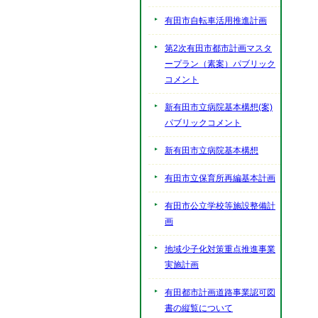
有田市自転車活用推進計画
第2次有田市都市計画マスタ
ープラン（素案）パブリック
コメント
新有田市立病院基本構想(案)
パブリックコメント
新有田市立病院基本構想
有田市立保育所再編基本計画
有田市公立学校等施設整備計
画
地域少子化対策重点推進事業
実施計画
有田都市計画道路事業認可図
書の縦覧について