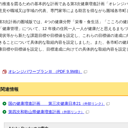
の推進を図るための基本的な計画である第3次健康増進計画「オレンジパ
意見や職域又は学域の代表、専門家等による助言を得ながら圏域各市町
第3次計画の圏域版では、4つの健康分野「栄養・食生活」「こころの
「健康管理」について、12 年後の住民一人一人が健康だと思えるまち
現状等から新たな課題目標や目標値を設定し、これらの目標値の達成に
きることについて具体的な取組内容を設定しました。また、各市町の健
康目標や目標値を設定し、目標達成に向けての具体的な取組内容を設定
オレンジパワープランⅢ （PDF 9.9MB）
関連情報
国の健康増進計画 第三次健康日本21
（外部リンク）
第四次和歌山県健康増進計画
（外部リンク）