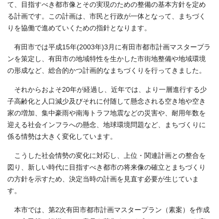
て、目指すべき都市像とその実現のための整備の基本方針を定め
る計画です。この計画は、市民と行政が一体となって、まちづく
りを協働で進めていくための指針となります。
有田市では平成15年(2003年)3月に有田市都市計画マスタープラ
ンを策定し、有田市の地域特性を生かした市街地整備や地域環境
の形成など、総合的かつ計画的なまちづくりを行ってきました。
それからおよそ20年が経過し、近年では、より一層進行する少
子高齢化と人口減少及びそれに付随して懸念される空き地や空き
家の増加、集中豪雨や南海トラフ地震などの災害や、耐用年数を
迎える社会インフラへの懸念、地球環境問題など、まちづくりに
係る情勢は大きく変化しています。
こうした社会情勢の変化に対応し、上位・関連計画との整合を
図り、新しい時代に目指すべき都市の将来像の確立とまちづくり
の方針を示すため、決定当時の計画を見直す必要が生じていま
す。
本市では、第2次有田市都市計画マスタープラン（素案）を作成