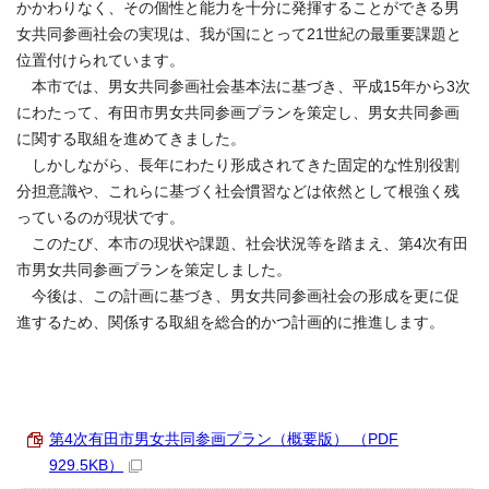
かかわりなく、その個性と能力を十分に発揮することができる男
女共同参画社会の実現は、我が国にとって21世紀の最重要課題と
位置付けられています。
本市では、男女共同参画社会基本法に基づき、平成15年から3次
にわたって、有田市男女共同参画プランを策定し、男女共同参画
に関する取組を進めてきました。
しかしながら、長年にわたり形成されてきた固定的な性別役割
分担意識や、これらに基づく社会慣習などは依然として根強く残
っているのが現状です。
このたび、本市の現状や課題、社会状況等を踏まえ、第4次有田
市男女共同参画プランを策定しました。
今後は、この計画に基づき、男女共同参画社会の形成を更に促
進するため、関係する取組を総合的かつ計画的に推進します。
第4次有田市男女共同参画プラン（概要版） （PDF
929.5KB）