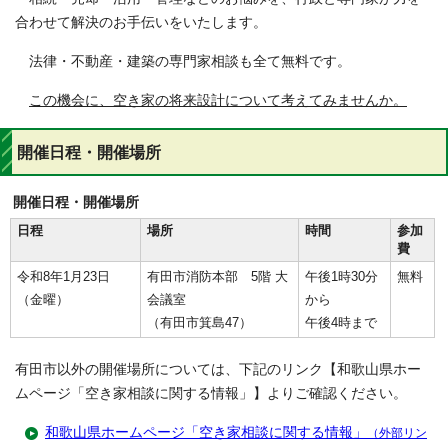
合わせて解決のお手伝いをいたします。
法律・不動産・建築の専門家相談も全て無料です。
この機会に、空き家の将来設計について考えてみませんか。
開催日程・開催場所
開催日程・開催場所
日程
場所
時間
参加
費
令和8年1月23日
有田市消防本部 5階 大
午後1時30分
無料
（金曜）
会議室
から
（有田市箕島47）
午後4時まで
有田市以外の開催場所については、下記のリンク【和歌山県ホー
ムページ「空き家相談に関する情報」】よりご確認ください。
和歌山県ホームページ「空き家相談に関する情報」
（外部リン