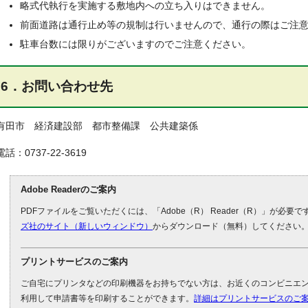
略式代執行を実施する敷地内への立ち入りはできません。
前面道路は通行止め等の規制は行いませんので、通行の際はご注
駐車台数には限りがございますのでご注意ください。
6．お問い合わせ先
有田市 経済建設部 都市整備課 公共建築係
電話：0737-22-3619
Adobe Readerのご案内
PDFファイルをご覧いただくには、「Adobe（R） Reader（R）」が必要
ズ社のサイト（新しいウィンドウ）
からダウンロード（無料）してください
プリントサービスのご案内
ご自宅にプリンタなどの印刷機器をお持ちでない方は、お近くのコンビニエ
利用して申請書等を印刷することができます。
詳細はプリントサービスのご