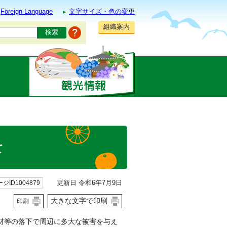
Foreign Language
文字サイズ・色の変更
組織案内
て
更新日 令和6年7月9日
ジID1004879
大きな文字で印刷
印刷
材等の落下で周辺に多大な被害を与え