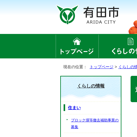
現在の位置：
トップページ
>
くらしの
くらしの情報
住まい
ブロック塀等撤去補助事業の
募集