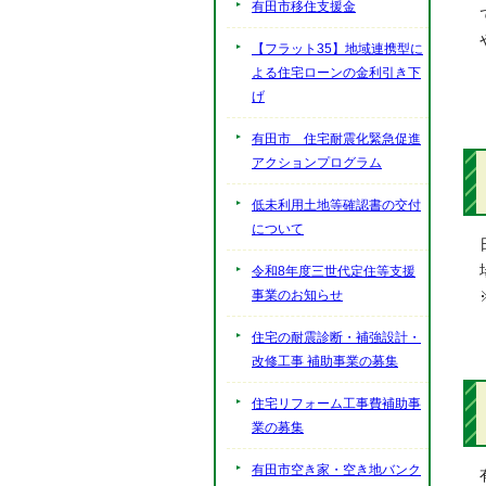
有田市移住支援金
【フラット35】地域連携型に
よる住宅ローンの金利引き下
げ
有田市 住宅耐震化緊急促進
アクションプログラム
低未利用土地等確認書の交付
について
令和8年度三世代定住等支援
事業のお知らせ
住宅の耐震診断・補強設計・
改修工事 補助事業の募集
住宅リフォーム工事費補助事
業の募集
有田市空き家・空き地バンク