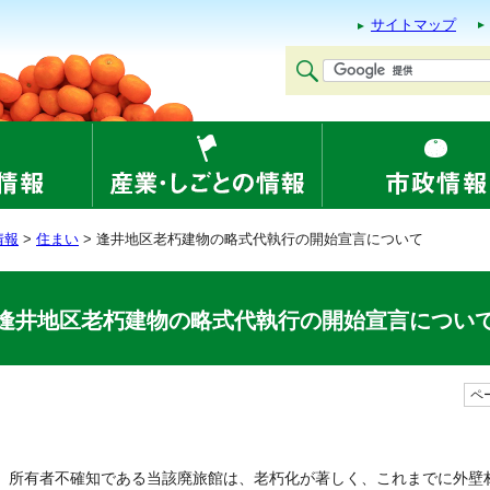
サイトマップ
情報
>
住まい
> 逢井地区老朽建物の略式代執行の開始宣言について
逢井地区老朽建物の略式代執行の開始宣言につい
ペー
所有者不確知である当該廃旅館は、老朽化が著しく、これまでに外壁