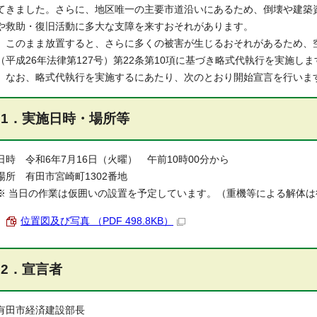
てきました。さらに、地区唯一の主要市道沿いにあるため、倒壊や建築
や救助・復旧活動に多大な支障を来すおそれがあります。
このまま放置すると、さらに多くの被害が生じるおそれがあるため、
（平成26年法律第127号）第22条第10項に基づき略式代執行を実施しま
なお、略式代執行を実施するにあたり、次のとおり開始宣言を行いま
1．実施日時・場所等
日時 令和6年7月16日（火曜） 午前10時00分から
場所 有田市宮崎町1302番地
※ 当日の作業は仮囲いの設置を予定しています。（重機等による解体は
位置図及び写真 （PDF 498.8KB）
2．宣言者
有田市経済建設部長