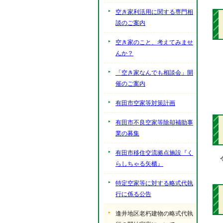
空き家利活用に関する専門相
談のご案内
空き家のこと、考えてみませ
んか？
「空き家なんでも相談会」開
催のご案内
有田市空家等対策計画
有田市不良空家等除却補助事
業の募集
有田市移住交流拠点施設『く
らしちゃる矢櫃』
特定空家等に対する略式代執
行に係る公告
逢井地区老朽建物の略式代執