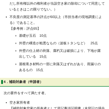
だし所有権以外の権利者が当該空き家の除却について同意して
いるときはこの限りでない。）
不良度の測定基準の評点が60以上（市担当者の現地調査によ
る）であること。
【参考例：評点65】
基礎が玉石 10点
外壁の構造が粗悪なもの（波板トタンなど） 25点
外壁の仕上材の剥落、腐朽又は破損により、下地が露
出している 15点
屋根葺き材料の一部に剥落又はずれがあり、雨漏りの
あるもの 15点
4．補助対象者（申請者）
次の要件をすべて満たす者。
空き家所有者
【補助対象空家の所有者として登記事項証明書（未登記の場合