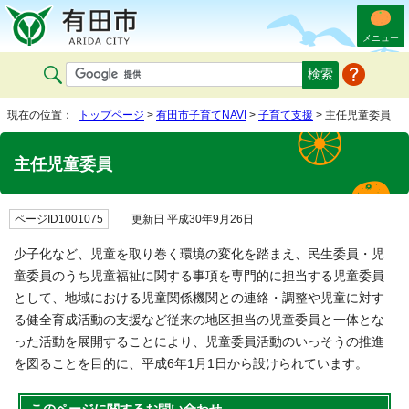
メニュー
現在の位置：
トップページ
>
有田市子育てNAVI
>
子育て支援
> 主任児童委員
主任児童委員
ページID1001075
更新日 平成30年9月26日
少子化など、児童を取り巻く環境の変化を踏まえ、民生委員・児
童委員のうち児童福祉に関する事項を専門的に担当する児童委員
として、地域における児童関係機関との連絡・調整や児童に対す
る健全育成活動の支援など従来の地区担当の児童委員と一体とな
った活動を展開することにより、児童委員活動のいっそうの推進
を図ることを目的に、平成6年1月1日から設けられています。