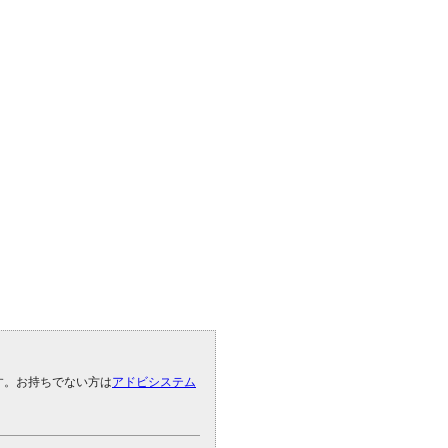
です。お持ちでない方は
アドビシステム
。