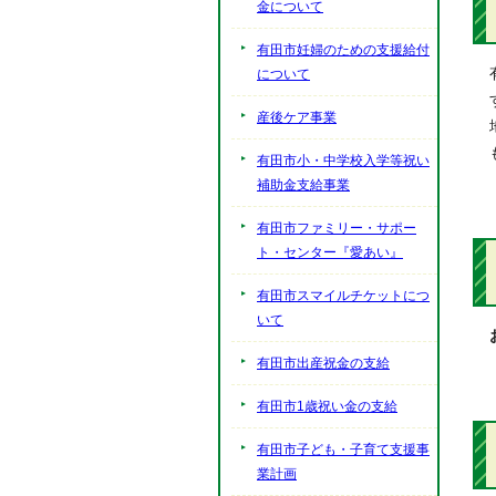
金について
有田市妊婦のための支援給付
について
産後ケア事業
有田市小・中学校入学等祝い
補助金支給事業
有田市ファミリー・サポー
ト・センター『愛あい』
有田市スマイルチケットにつ
いて
有田市出産祝金の支給
有田市1歳祝い金の支給
有田市子ども・子育て支援事
業計画