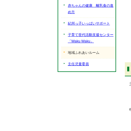
赤ちゃんの健康 離乳食の進
め方
紀州っ子いっぱいサポート
子育て世代活動支援センター
「Waku Waku」
地域ふれあいルーム
主任児童委員