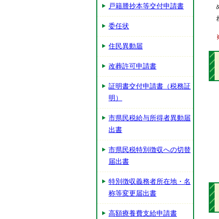
戸籍謄抄本等交付申請書
委任状
住民異動届
改葬許可申請書
証明書交付申請書（税務証
明）
市県民税給与所得者異動届
出書
市県民税特別徴収への切替
届出書
特別徴収義務者所在地・名
称等変更届出書
高額療養費支給申請書