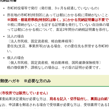
完納証明書
市町村役場等で発行（発行後、3ヶ月を経過していないもの）
所在地の市町村(特別区にあっては都)にかかる税に滞納がないこ
※国税・都道府県税(特別区は除く。)にかかる完納証明書は不要で
※税に滞納がないことを証する証明書を発行していない自治体の場
っては都)にかかる税について、直近2年間分の納税証明書を添付
法人の場合
〔法人市民税、固定資産税、軽自動車税等〕
委任先(支店、事業所等)がある場合、その委任先を所管する市町
い。
個人の場合
〔個人市民税、固定資産税、軽自動車税、国民健康保険税等〕
税の徴収猶予、課税なしの場合は、その旨の証明が必要です。
郵便ハガキ ※必要な方のみ
（市役所では販売していません）
審査結果決定通知が必要な方は、
宛名を記入・切手貼付し、裏面は白紙
なお、申請書を郵送される場合で受領書が必要な方は、受領書用である