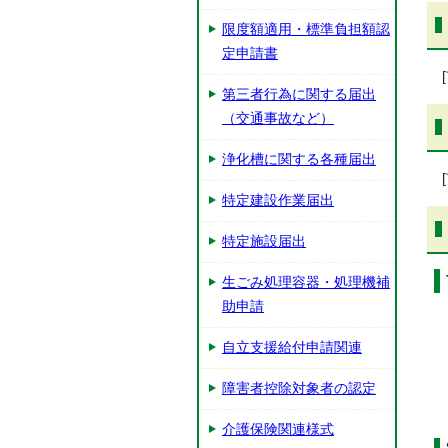
限度額適用・標準負担額認
定申請書
第三者行為に関する届出
（交通事故など）
浄化槽に関する各種届出
特定建設作業届出
特定施設届出
生ごみ処理容器・処理機補
助申請
自立支援給付申請関連
障害者控除対象者の認定
介護保険関連様式