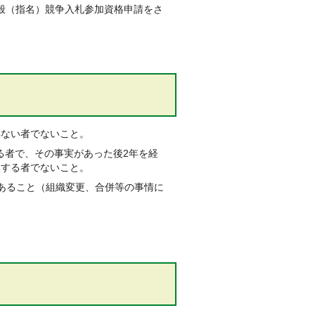
般（指名）競争入札参加資格申請をさ
。
得ない者でないこと。
れる者で、その事実があった後2年を経
用する者でないこと。
あること（組織変更、合併等の事情に