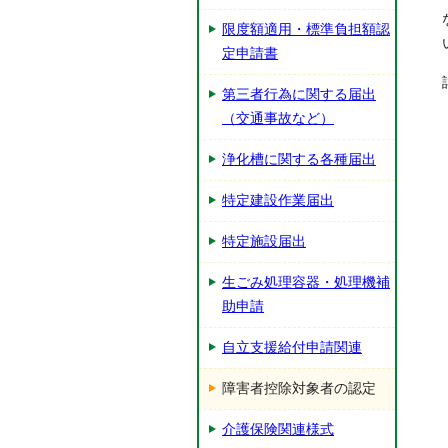
限度額適用・標準負担額認
定申請書
第三者行為に関する届出
（交通事故など）
浄化槽に関する各種届出
特定建設作業届出
特定施設届出
生ごみ処理容器・処理機補
助申請
自立支援給付申請関連
障害者控除対象者の認定
介護保険関連様式