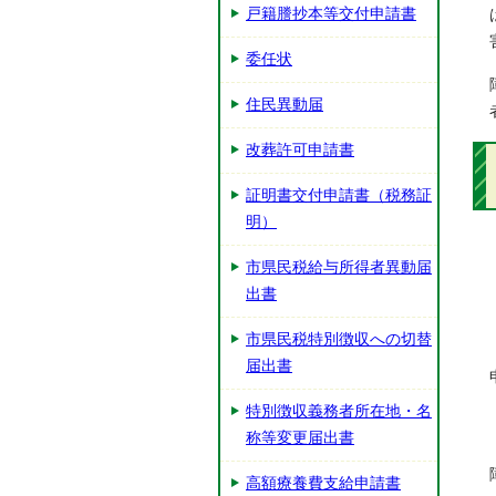
戸籍謄抄本等交付申請書
委任状
住民異動届
改葬許可申請書
証明書交付申請書（税務証
明）
市県民税給与所得者異動届
出書
市県民税特別徴収への切替
届出書
特別徴収義務者所在地・名
称等変更届出書
高額療養費支給申請書