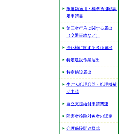
限度額適用・標準負担額認
定申請書
第三者行為に関する届出
（交通事故など）
浄化槽に関する各種届出
特定建設作業届出
特定施設届出
生ごみ処理容器・処理機補
助申請
自立支援給付申請関連
障害者控除対象者の認定
介護保険関連様式