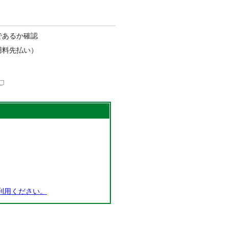
であるか確認
用料先払い）
利用ください。