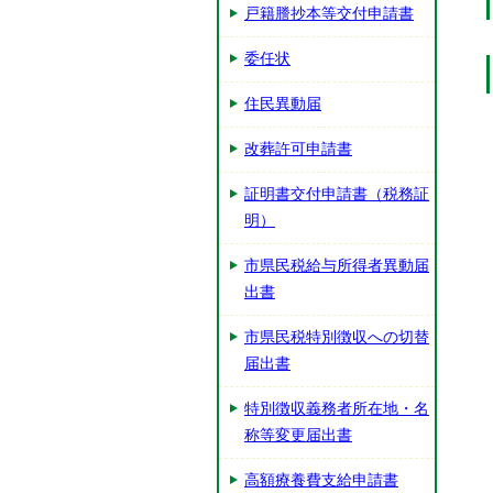
戸籍謄抄本等交付申請書
委任状
住民異動届
改葬許可申請書
証明書交付申請書（税務証
明）
市県民税給与所得者異動届
出書
市県民税特別徴収への切替
届出書
特別徴収義務者所在地・名
称等変更届出書
高額療養費支給申請書