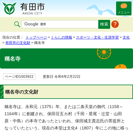
メニュー
現在の位置：
トップページ
>
くらしの情報
>
スポーツ・文化・生涯学習
>
文化
>
有田市の文化財
> 稱名寺
稱名寺
ページID1003922
更新日 令和4年2月22日
稱名寺の文化財
稱名寺は、永和元（1375）年、または二条天皇の御代（1158～
1164年）に創建され、保田荘五カ村（千田・星尾・辻堂・山田
原・中島）の本寺であったといわれ、保田城主貴志氏の菩提所と
なっていたという。現在の本堂は文化4（1807）年にこの地に移っ