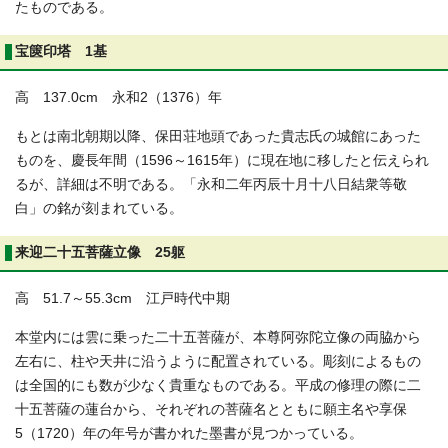
たものである。
宝篋印塔 1基
高 137.0cm 永和2（1376）年
もとは南北朝期以降、保田荘地頭であった貴志氏の城館にあった
ものを、慶長年間（1596～1615年）に現在地に移したと伝えられ
るが、詳細は不明である。「永和二年丙辰十月十八日結衆等敬
白」の銘が刻まれている。
来迎二十五菩薩立像 25躯
高 51.7～55.3cm 江戸時代中期
本堂内には雲に乗った二十五菩薩が、本尊阿弥陀立像の両脇から
左右に、柱や天井に沿うように配置されている。彫刻によるもの
は全国的にも数が少なく貴重なものである。平成の修理の際に二
十五菩薩の蓮台から、それぞれの菩薩名とともに願主名や享保
5（1720）年の年号が書かれた墨書が見つかっている。