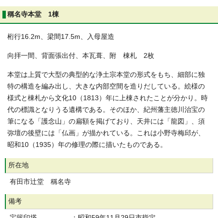
稱名寺本堂 1棟
桁行16.2m、梁間17.5m、入母屋造
向拝一間、背面張出付、本瓦葺、附 棟札 2枚
本堂は上質で大型の典型的な浄土宗本堂の形式をもち、細部に独
特の構造を編み出し、大きな内部空間を造りだしている。絵様の
様式と棟札から文化10（1813）年に上棟されたことが分かり。時
代の標識となりうる遺構である。そのほか、紀州藩主徳川治宝の
筆になる「護念山」の扁額を掲げており、天井には「龍図」、須
弥壇の後壁には「仏画」が描かれている。これは小野寺梅邱が、
昭和10（1935）年の修理の際に描いたものである。
所在地
有田市辻堂 稱名寺
備考
宝篋印塔 ：昭和59年11月29日市指定