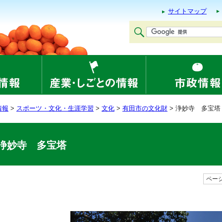
サイトマップ
情報
>
スポーツ・文化・生涯学習
>
文化
>
有田市の文化財
> 浄妙寺 多宝塔
浄妙寺 多宝塔
ページ