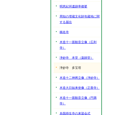
明恵紀州遺跡率都婆
周知の埋蔵文化財包蔵地に関
する届出
稱名寺
木造十一面観音立像（広利
寺）
浄妙寺 本堂（薬師堂）
浄妙寺 多宝塔
木造十二神將立像（浄妙寺）
木造大日如来坐像（正善寺）
木造十一面観音立像（円満
寺）
糸我得生寺の来迎会式