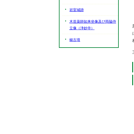
岩室城跡
木造薬師如来坐像及び両脇侍
立像（浄妙寺）
椒古墳