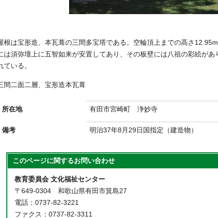
屋根は宝形造、本瓦葺の三間多宝塔である。空輪頂上までの高さ12.95
には須弥壇上に五智如来が安置してあり、その板壁には八祖の彩絵があ
れている。
三間二面二層、宝形造本瓦葺
所在地
有田市宮崎町 浄妙寺
備考
明治37年8月29日国指定（建造物）
このページに関する
お問い合わせ
教育委員会 文化福祉センター
〒649-0304 和歌山県有田市箕島27
電話：0737-82-3221
ファクス：0737-82-3311