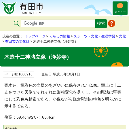
メニュー
現在の位置：
トップページ
>
くらしの情報
>
スポーツ・文化・生涯学習
>
文化
>
有田市の文化財
> 木造十二神將立像（浄妙寺）
木造十二神將立像（浄妙寺）
ページID1000916
更新日 平成30年10月1日
寄木造、極彩色の文様のあざやかに保存された仏像。頭上に十二
支をつけた天像でそれぞれに形相変化を尽くし、その彫法は堅実
にして彩色も精密である。小像ながら鎌倉彫刻の特色を明らかに
示す作である。
像高：59.4cmないし65.4cm