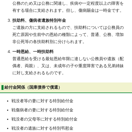
公務のため又は公務に関連し、疾病や一定程度以上の障害を
有する場合に支給されます。但し、傷病賜金は一時金です。
扶助料、傷病者遺族特別年金
ご遺族の方に支給されるもので、扶助料については公務員の
死亡原因や生前中の恩給の種類によって、普通、公務、増加
非公死等の各扶助料別に分けられます。
一時恩給、一時扶助料
普通恩給を受ける最短恩給年限に達しない公務員や遺族（配
偶者、両親）、又は、未成年の子や重度障害である兄弟姉妹
に対し支給されるものです。
給付金関係（国庫債券で償還）
戦没者等の妻に対する特別給付金
戦傷病者の妻に対する特別給付金
戦没者の父母等に対する特別給付金
戦没者の遺族に対する特別弔慰金