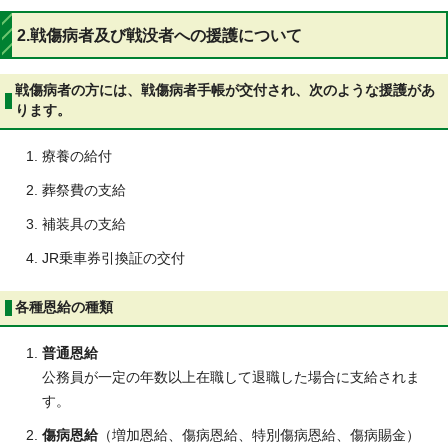
2.戦傷病者及び戦没者への援護について
戦傷病者の方には、戦傷病者手帳が交付され、次のような援護があ
ります。
療養の給付
葬祭費の支給
補装具の支給
JR乗車券引換証の交付
各種恩給の種類
普通恩給
公務員が一定の年数以上在職して退職した場合に支給されま
す。
傷病恩給
（増加恩給、傷病恩給、特別傷病恩給、傷病賜金）