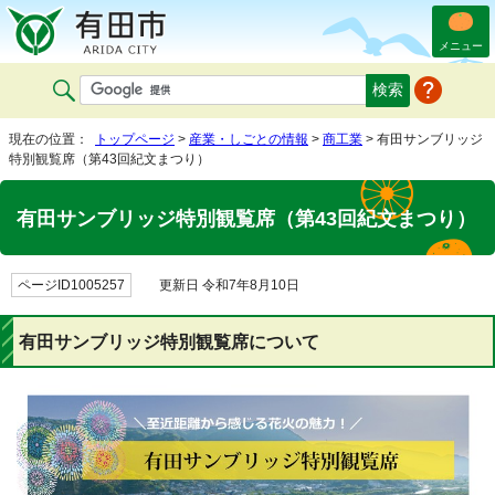
メニュー
現在の位置：
トップページ
>
産業・しごとの情報
>
商工業
> 有田サンブリッジ
特別観覧席（第43回紀文まつり）
有田サンブリッジ特別観覧席（第43回紀文まつり）
ページID1005257
更新日 令和7年8月10日
有田サンブリッジ特別観覧席について