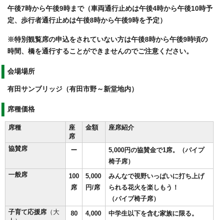
午後7時から午後9時まで（車両通行止めは午後4時から午後10時予
定、歩行者通行止めは午後8時から午後9時を予定）
※特別観覧席の申込をされていない方は午後8時から午後9時頃の
時間、橋を通行することができませんのでご注意ください。
会場場所
有田サンブリッジ（有田市野～新堂地内）
席種価格
席種
座
金額
座席紹介
席
協賛席
ー
5,000円の協賛金で1席。（パイプ
椅子席）
一般席
100
5,000
みんなで視野いっぱいに打ち上げ
席
円/席
られる花火を楽しもう！
（パイプ椅子席）
子育て応援席
（大
80
4,000
中学生以下を含む家族に限る。