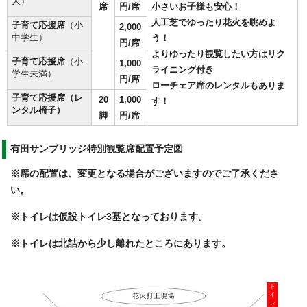
人）
席
円/席
小さいお子様も安心！
人工芝でゆったり花火を眺めよ
子育て応援席
（小
2,000
中学生）
う！
円/席
よりゆったり観覧したい方はリク
子育て応援席
（小
1,000
ライニング付き
学生未満）
円/席
ローチェア席のレンタルもありま
子育て応援席（レ
20
1,000
す！
ンタル椅子）
脚
円/席
有田サンブリッジ特別観覧席配置予定図
※席の配置は、変更となる場合がございますのでご了承くださ
い。
※トイレは仮設トイレ3基となっております。
※トイレは北詰から少し離れたところにあります。