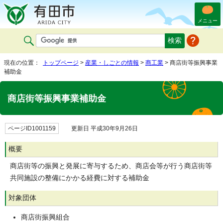
メニュー
現在の位置：
トップページ
>
産業・しごとの情報
>
商工業
> 商店街等振興事業
補助金
商店街等振興事業補助金
ページID1001159
更新日 平成30年9月26日
概要
商店街等の振興と発展に寄与するため、商店会等が行う商店街等
共同施設の整備にかかる経費に対する補助金
対象団体
商店街振興組合