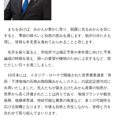
まちを歩けば、みかんが豊かに実り、朝露に光るみかんを目に
すると、季節の移ろいと自然の恵みを感じます。朝夕の冷たさも
増し、皆様も冬支度を進めておられることと存じます。
先月を振り返ると、市役所では補正予算や来年度に向けた予算
編成の時期を迎え、国への要望や陳情のために上京するなど、慌
ただしい日々を過ごしました。
10月末には、イタリア・ローマで開催された世界農業遺産「有
田・下津地域の石積み階段園みかんシステム」の認定証授与式に
出席いたしました。先人たちが築き上げたみかん産業の知恵が、
世界から高く評価されたことは誇りであり、地域ブランドや観光
振興、後継者育成、持続可能な農業の推進など、多くの可能性を
広げる契機となります。今後も自然と共生しながら、皆様と力を
合わせて取り組んでまいります。