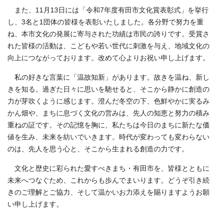
また、11月13日には「令和7年度有田市文化賞表彰式」を挙行
し、3名と1団体の皆様を表彰いたしました。各分野で努力を重
ね、本市文化の発展に寄与された功績は市民の誇りです。受賞さ
れた皆様の活動は、こどもや若い世代に刺激を与え、地域文化の
向上につながっております。改めて心よりお祝い申し上げます。
私の好きな言葉に「温故知新」があります。故きを温ね、新し
きを知る。過ぎた日々に思いを馳せると、そこから静かに創造の
力が芽吹くように感じます。澄んだ冬空の下、色鮮やかに実るみ
かん畑や、まちに息づく文化の営みは、先人の知恵と努力の積み
重ねの証です。その記憶を胸に、私たちは今日のまちに新たな価
値を生み、未来を紡いでいきます。時代が変わっても変わらない
のは、先人を思う心と、そこから生まれる創造の力です。
文化と歴史に彩られた愛すべきまち・有田市を、皆様とともに
未来へつなぐため、これからも歩んでまいります。どうぞ引き続
きのご理解とご協力、そして温かいお力添えを賜りますようお願
い申し上げます。