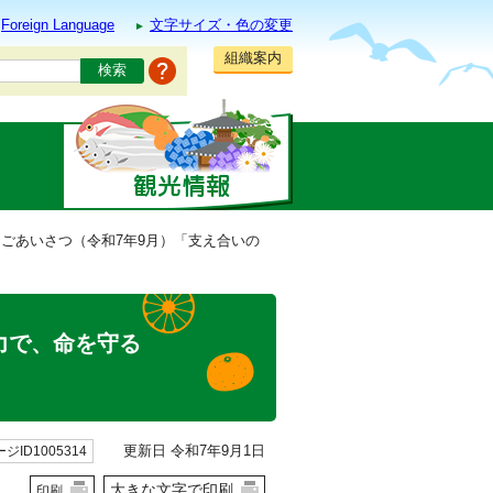
Foreign Language
文字サイズ・色の変更
組織案内
らごあいさつ（令和7年9月）「支え合いの
力で、命を守る
更新日 令和7年9月1日
ジID1005314
大きな文字で印刷
印刷