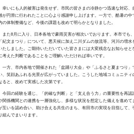
幸いにも人的被害は発生せず、市民の皆さまの冷静かつ迅速な対応、
難が円滑に行われたことに心より感謝申し上げます。一方で、酷暑の中
内の体制整備など、今後の課題も改めて明らかとなりました。
また8月に入り、日本各地で豪雨災害が相次いでおります。本市でも、
「紀文まつり」について、悪天候に加え二川ダムの放流等、河川の増水
いたしました。ご期待いただいていた皆さまには大変残念なお知らせと
に考えた判断であることをご理解いただければ幸いです。
一方、市内各地で開催された「盆踊り大会」や「ふるさと夏まつり」
い、笑顔あふれる光景が広がっていました。こうした地域コミュニティ
なると、改めて実感した次第です。
今回の経験を通じ、「的確な判断」と「支え合う力」の重要性を再認
や関係機関との連携を一層強化し、多様な状況を想定した備えを進めて
が互いを認め合い、助け合える共生のまち、有田市の実現を目指して、
り組んでまいります。