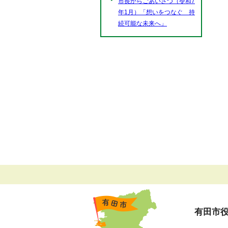
市長からごあいさつ（令和7
年1月）「想いをつなぐ 持
続可能な未来へ」
有田市