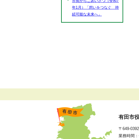
市長からごあいさつ（令和7
年1月）「想いをつなぐ 持
続可能な未来へ」
有田市
〒649-0
業務時間：