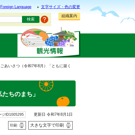
Foreign Language
文字サイズ・色の変更
組織案内
らごあいさつ（令和7年8月）「ともに築く
私たちのまち」
更新日 令和7年8月1日
ジID1005295
大きな文字で印刷
印刷