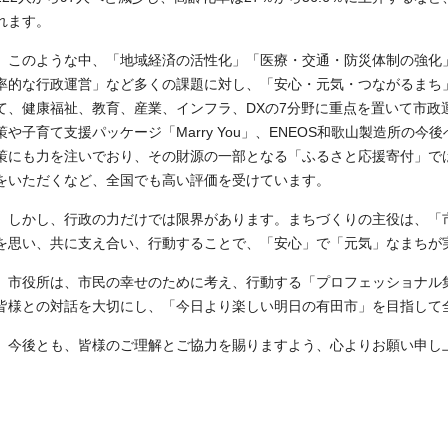
れます。
このような中、「地域経済の活性化」「医療・交通・防災体制の強化
率的な行政運営」など多くの課題に対し、「安心・元気・つながるまち
て、健康福祉、教育、産業、インフラ、DXの7分野に重点を置いて市政
策や子育て支援パッケージ「Marry You」、ENEOS和歌山製造所の
策にも力を注いでおり、その財源の一部となる「ふるさと応援寄付」では
をいただくなど、全国でも高い評価を受けています。
しかし、行政の力だけでは限界があります。まちづくりの主役は、「
を思い、共に支え合い、行動することで、「安心」で「元気」なまちが
市役所は、市民の幸せのために考え、行動する「プロフェッショナル
皆様との対話を大切にし、「今日より楽しい明日の有田市」を目指して
今後とも、皆様のご理解とご協力を賜りますよう、心よりお願い申し