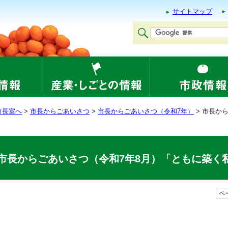
サイトマップ
市長室へ
>
市長からごあいさつ
>
市長からごあいさつ（令和7年）
> 市長か
市長からごあいさつ（令和7年8月）「ともに築く
ペー