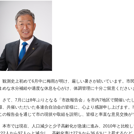
観測史上初めて6月中に梅雨が明け、厳しい暑さが続いています。市民
まめな水分補給や適度な休息を心がけ、体調管理に十分ご留意ください
さて、7月には8年ぶりとなる「市政報告会」を市内7地区で開催いた
様、共催いただいた各連合自治会の皆様に、心より感謝申し上げます。
この報告会を通じて市の現状や取組を説明し、皆様と率直な意見交換が
本市では現在、人口減少と少子高齢化が急速に進み、2010年と比較して
222人から97人へと減少し、高齢化率は27％から36.6％に上昇する