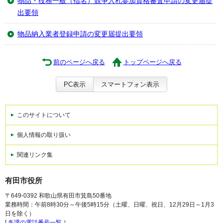
物品・役務一般（指名）競争入札参加資格審査申請の変更届提
出要領
物品納入業者登録申請の変更届提出要領
前のページへ戻る
トップページへ戻る
PC表示
スマートフォン表示
このサイトについて
個人情報の取り扱い
関連リンク集
有田市役所
〒649-0392 和歌山県有田市箕島50番地
業務時間：午前8時30分～午後5時15分（土曜、日曜、祝日、12月29日～1月3
日を除く）
[
各課の電話番号一覧
］