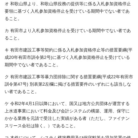
オ 和歌山県より、和歌山県役務の提供等に係る入札参加資格停止
要領に基づく入札参加資格停止を受けている期間中でない者であ
ること。
カ 有田市より入札参加資格停止を受けている期間中でない者であ
ること。
キ 有田市建設工事等契約に係る入札参加資格停止等の措置要綱(平
成20年有田市訓令第2号)に基づく入札参加資格停止を受けている
期間中でない者であること。
ク 有田市建設工事等暴力団排除に関する措置要綱(平成22年有田市
訓令第47号) 別表第2左欄に掲げる措置要件のいずれにも該当しな
い者であること。
ケ 令和2年4月1日以降において、国又は地方公共団体が運営する
上水道事業において料金及び会計システムの構築、運用、保守に
かかる業務を元請で受注した実績がある者（ただし、ファイナン
スリース会社は除く。）であること。
コ 本件について、システム構築費用及び保守料等を貸与装置の使