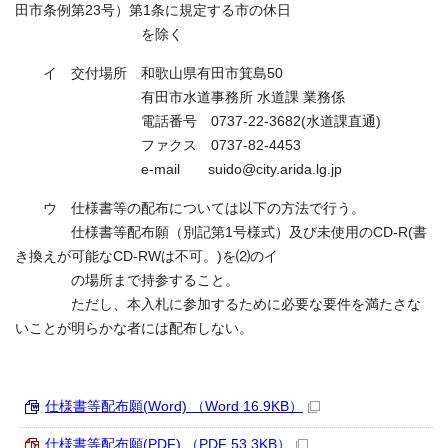
田市条例第23号）第1条に規定する市の休日
を除く
イ 交付場所 和歌山県有田市箕島50
有田市水道事務所 水道課 業務係
電話番号 0737-22-3682(水道課直通)
ファクス 0737-82-4453
e-mail suido@city.arida.lg.jp
ウ 仕様書等の配布については以下の方法で行う。
仕様書等配布願（別記第1号様式）及び未使用のCD-R(書
き換えが可能なCD-RWは不可。)を⑵のイ
の場所まで持参すること。
ただし、本入札に参加するために必要な要件を満たさな
いことが明らかな者には配布しない。
仕様書等配布願(Word) （Word 16.9KB）
仕様書等配布願(PDF) （PDF 53.3KB）