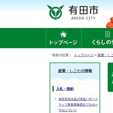
現在の位置：
トップページ
>
産業・し
産業・しごとの情報
入札・契約
有田市洪水及び津波ハザード
マップ更新業務委託プロポー
ザルについて