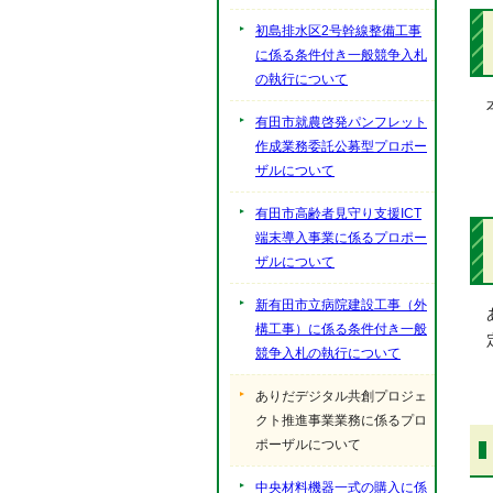
初島排水区2号幹線整備工事
に係る条件付き一般競争入札
の執行について
有田市就農啓発パンフレット
作成業務委託公募型プロポー
ザルについて
有田市高齢者見守り支援ICT
端末導入事業に係るプロポー
ザルについて
新有田市立病院建設工事（外
構工事）に係る条件付き一般
競争入札の執行について
ありだデジタル共創プロジェ
クト推進事業業務に係るプロ
ポーザルについて
中央材料機器一式の購入に係