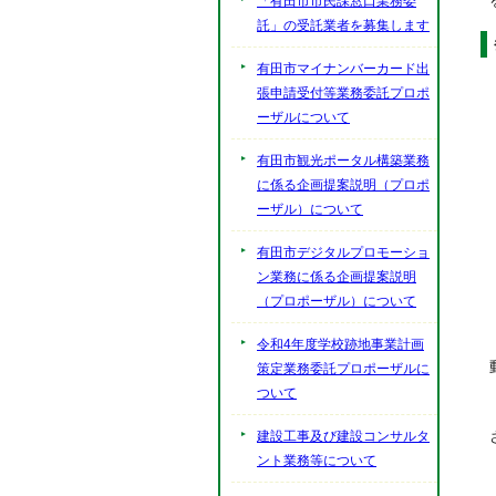
「有田市市民課窓口業務委
託」の受託業者を募集します
有田市マイナンバーカード出
張申請受付等業務委託プロポ
ーザルについて
有田市観光ポータル構築業務
に係る企画提案説明（プロポ
ーザル）について
有田市デジタルプロモーショ
ン業務に係る企画提案説明
（プロポーザル）について
令和4年度学校跡地事業計画
策定業務委託プロポーザルに
ついて
建設工事及び建設コンサルタ
ント業務等について