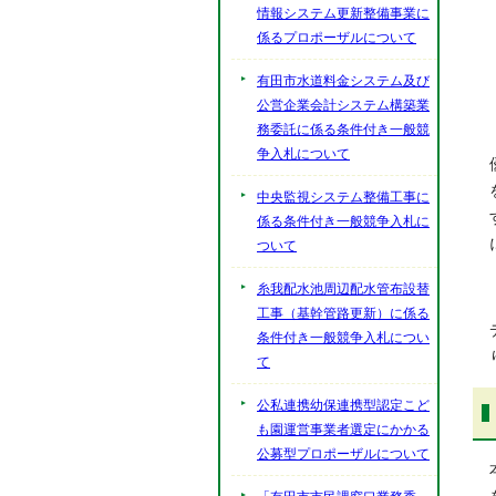
情報システム更新整備事業に
係るプロポーザルについて
有田市水道料金システム及び
公営企業会計システム構築業
務委託に係る条件付き一般競
争入札について
中央監視システム整備工事に
係る条件付き一般競争入札に
ついて
糸我配水池周辺配水管布設替
工事（基幹管路更新）に係る
条件付き一般競争入札につい
て
公私連携幼保連携型認定こど
も園運営事業者選定にかかる
公募型プロポーザルについて