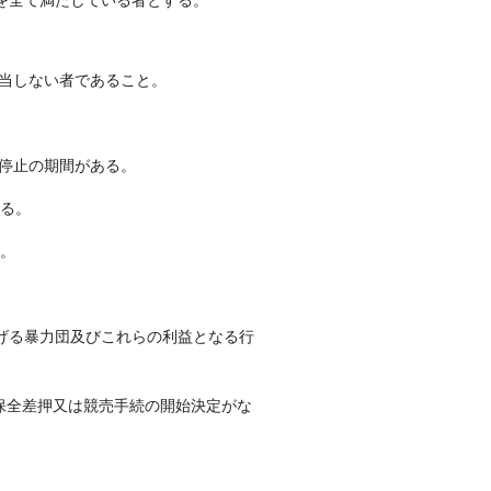
を全て満たしている者とする。
該当しない者であること。
停止の期間がある。
いる。
る。
掲げる暴力団及びこれらの利益となる行
保全差押又は競売手続の開始決定がな