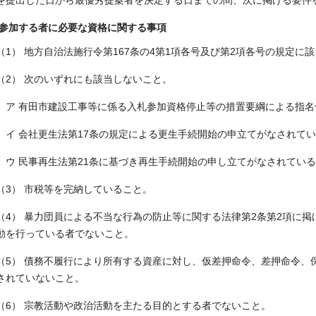
を提出した日から最優秀提案者を決定する日までの間、次に掲げる要件
参加する者に必要な資格に関する事項
（1） 地方自治法施行令第167条の4第1項各号及び第2項各号の規定に
（2） 次のいずれにも該当しないこと。
ア 有田市建設工事等に係る入札参加資格停止等の措置要綱による指名
イ 会社更生法第17条の規定による更生手続開始の申立てがなされて
ウ 民事再生法第21条に基づき再生手続開始の申し立てがなされてい
（3） 市税等を完納していること。
（4） 暴力団員による不当な行為の防止等に関する法律第2条第2項に
動を行っている者でないこと。
（5） 債務不履行により所有する資産に対し、仮差押命令、差押命令、
されていないこと。
（6） 宗教活動や政治活動を主たる目的とする者でないこと。