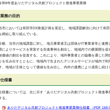
令和8年度ありだデジタル共創プロジェクト推進事業業務
業務の目的
当市においては有田市DX推進計画を策定し、地域課題解決に向けて有
を締結し取り組んでいる。
今般、当市の地域課題に対し、地元事業者又は団体がIT事業者等と連携
用によりサービスを実装する先進事例を創出し、地域内での横展開を促
加価値の創出を促進する。これにより、域外事業者との協働を通じた関
りを生み出すとともに、地域内で生まれたデジタルサービスが域内で利
す。地域が主体となって価値を生み出し、内外の連携により成長し続け
仕様書
仕様書については、次に示す「ありだデジタル共創プロジェクト推進事
する。
ありだデジタル共創プロジェクト推進事業業務仕様書 （PDF 168.0