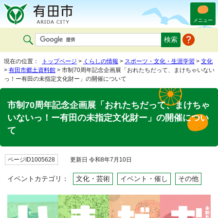
メニュー
現在の位置：
トップページ
>
くらしの情報
>
スポーツ・文化・生涯学習
>
文化
>
有田市郷土資料館
> 市制70周年記念企画展「おれたちだって、まけちゃいない
っ！ー有田の未指定文化財ー」の開催について
市制70周年記念企画展「おれたちだって、まけちゃ
いないっ！ー有田の未指定文化財ー」の開催につい
て
ページID1005628
更新日 令和8年7月10日
イベントカテゴリ：
文化・芸術
イベント・催し
その他