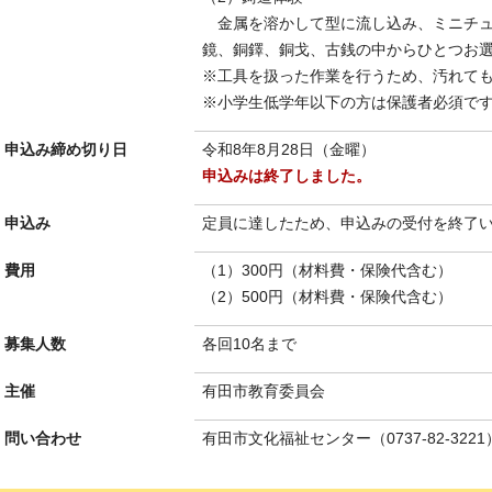
金属を溶かして型に流し込み、ミニチュ
鏡、銅鐸、銅戈、古銭の中からひとつお
※工具を扱った作業を行うため、汚れて
※小学生低学年以下の方は保護者必須で
申込み締め切り日
令和8年8月28日（金曜）
申込みは終了しました。
申込み
定員に達したため、申込みの受付を終了
費用
（1）300円（材料費・保険代含む）
（2）500円（材料費・保険代含む）
募集人数
各回10名まで
主催
有田市教育委員会
問い合わせ
有田市文化福祉センター（0737-82-32