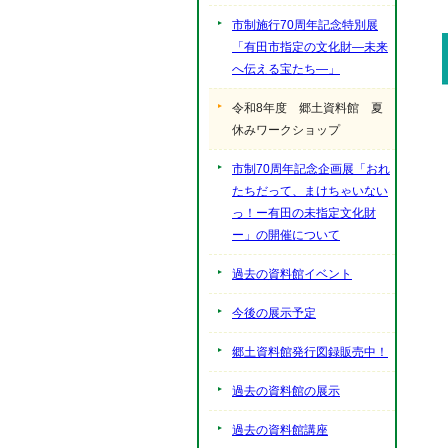
市制施行70周年記念特別展
「有田市指定の文化財―未来
へ伝える宝たち―」
令和8年度 郷土資料館 夏
休みワークショップ
市制70周年記念企画展「おれ
たちだって、まけちゃいない
っ！ー有田の未指定文化財
ー」の開催について
過去の資料館イベント
今後の展示予定
郷土資料館発行図録販売中！
過去の資料館の展示
過去の資料館講座