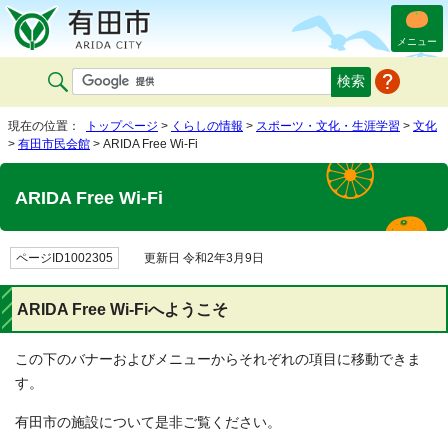
メニュー
現在の位置：
トップページ
>
くらしの情報
>
スポーツ・文化・生涯学習
>
文化
>
有田市民会館
> ARIDA Free Wi-Fi
ARIDA Free Wi-Fi
ページID1002305
更新日 令和2年3月9日
ARIDA Free Wi-Fiへようこそ
この下のバナーおよびメニューからそれぞれの項目に移動できま
す。
有田市の施設について是非ご覧ください。