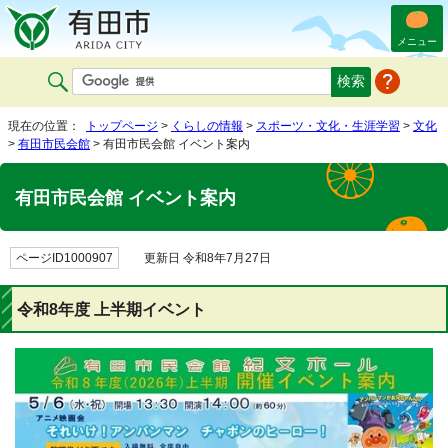
メニュー
現在の位置：
トップページ
>
くらしの情報
>
スポーツ・文化・生涯学習
>
文化
>
有田市民会館
> 有田市民会館 イベント案内
有田市民会館 イベント案内
ページID1000907
更新日 令和8年7月27日
令和8年度 上半期イベント