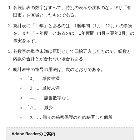
各統計表の数字はすべて、特別の表示や注釈のない限り「有
田市」を区域としたものである。
統計表に「～年」とあるのは、1暦年間（1月～12月）の事実
を、また「～年度」とあるのは、1年度間（4月～翌年3月）の
事実を示す。
各数字の単位未満は原則として四捨五入したもので、総数と
内訳の合計とが合わない場合もある
統計表中の符号の用法は、次のとおりである。
「0」… 単位未満
「0」… 単位未満
「―」… 該当数字なし
「△」… 減少
「X」… 個々の秘密保護のため秘匿した個所
Adobe Readerのご案内