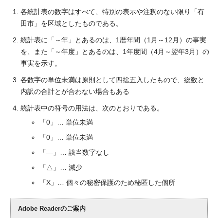
各統計表の数字はすべて、特別の表示や注釈のない限り「有
田市」を区域としたものである。
統計表に「～年」とあるのは、1暦年間（1月～12月）の事実
を、また「～年度」とあるのは、1年度間（4月～翌年3月）の
事実を示す。
各数字の単位未満は原則として四捨五入したもので、総数と
内訳の合計とが合わない場合もある
統計表中の符号の用法は、次のとおりである。
「0」… 単位未満
「0」… 単位未満
「―」… 該当数字なし
「△」… 減少
「X」… 個々の秘密保護のため秘匿した個所
Adobe Readerのご案内