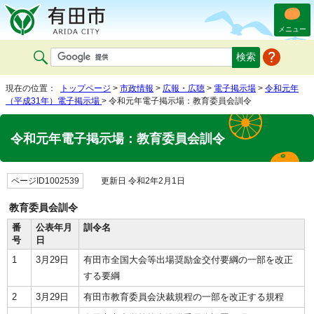
メニュー
現在の位置：
トップページ
>
市政情報
>
広報・広聴
>
電子掲示場
>
令和元年
（平成31年）電子掲示場
> 令和元年電子掲示場：教育委員会訓令
令和元年電子掲示場：教育委員会訓令
ページID1002539
更新日 令和2年2月1日
教育委員会訓令
番
公表年月
訓令名
号
日
1
3月29日
有田市全国大会等出場奨励金交付要綱の一部を改正
する要綱
2
3月29日
有田市教育委員会決裁規程の一部を改正する規程